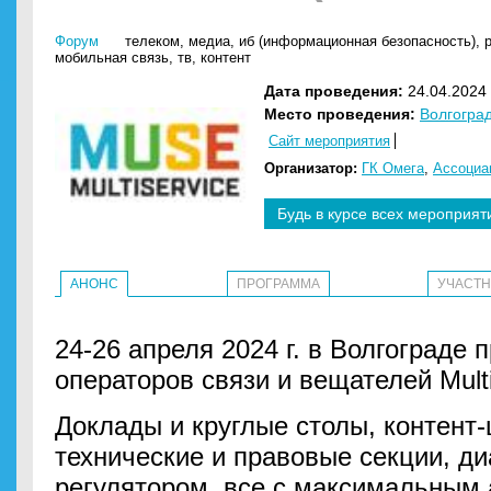
Форум
телеком
,
медиа
,
иб (информационная безопасность)
,
мобильная связь
,
тв
,
контент
Дата проведения:
24.04.2024 
Место проведения:
Волгогра
Сайт мероприятия
Организатор:
ГК Омега
,
Ассоциа
Будь в курсе всех мероприят
АНОНС
ПРОГРАММА
УЧАСТ
24-26 апреля 2024 г. в Волгограде
операторов связи и вещателей Multi
Доклады и круглые столы, контент-
технические и правовые секции, ди
регулятором, все с максимальным 