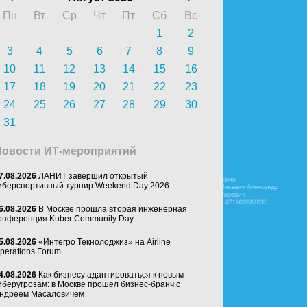
Пн
Вт
Ср
Чт
Пт
Сб
Вс
1
2
3
4
5
6
7
8
9
10
11
12
13
14
15
16
17
18
19
20
21
22
23
24
25
26
27
28
29
30
31
Новости ИТ-мероприятий
7.08.2026
ЛАНИТ завершил открытый
иберспортивный турнир Weekend Day 2026
6.08.2026
В Москве прошла вторая инженерная
онференция Kuber Community Day
5.08.2026
«Интегро Текнолоджиз» на Airline
perations Forum
4.08.2026
Как бизнесу адаптироваться к новым
иберугрозам: в Москве прошел бизнес-бранч с
ндреем Масаловичем