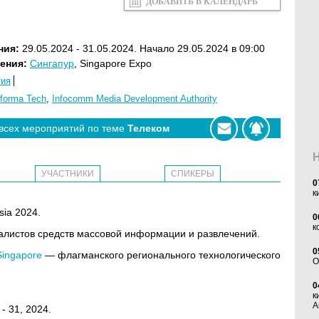
ДОБАВИТЬ В КАЛЕНДАРЬ
ния:
29.05.2024 - 31.05.2024. Начало 29.05.2024 в 09:00
ения:
Сингапур
, Singapore Expo
тия
nforma Tech
,
Infocomm Media Development Authority
 всех мероприятий по теме
Телеком
УЧАСТНИКИ
СПИКЕРЫ
0
к
sia 2024.
0
к
иалистов средств массовой информации и развлечений.
0
Singapore
— флагманского регионального технологического
O
0
к
А
 - 31, 2024.