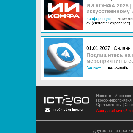
ИИ КОНФА 2026 |
искусственному 
Конференция
маркетин
cx (customer experience)
01.01.2027 | Онлайн
Подпишитесь на 
мероприятия в с
Вебкаст
веб/онлайн
Новости
|
Мероприя
Пресс-мероприятия
Организаторы
|
Спи
info@ict-online.ru
Аренда облачной и
Другие наши проект