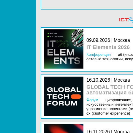
09.09.2026 | Москва
IT Elements 2026
Конференция
иб (инф
сетевые технологии,
иску
16.10.2026 | Москва
GLOBAL TECH FO
автоматизация б
Форум
цифровизация,
искусственный интеллект 
управление проектами (pr
cx (customer experience)
16.11.2026 | Москва