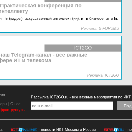
 Практическая конференция по
интеллекту
г,
hr (кадры),
искусственный интеллект (ии),
ит в бизнесе,
ит в hr,
Реклама. B-FORUMS
ICT2GO
наш Telegram-канал - все важные
фере ИТ и телекома
Реклама. ICT2GO
тия
Рассылка ICT2GO.ru - все важные мероприятия по ИКТ
керы
|
О нас
нфраструктуры
ы:
- новости ИКТ Москвы и России
- н