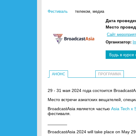
Фестиваль
телеком
,
медиа
Дата проведе
Место провед
Сайт мероприя
Организатор:
I
Будь в курсе
АНОНС
ПРОГРАММА
29 - 31 мая 2024 года состоится BroadcastA
Место встречи азиатских вещателей, спец
BroadcastAsia является частью
Asia Tech x 
фестиваля.
________
BroadcastAsia 2024 will take place on May 29