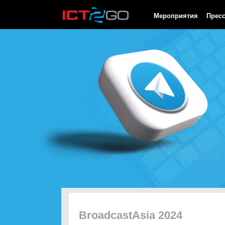
HTTP/1.0 200 OK Cache-Control: no-cache, private Date: Sat, 08 
Мероприятия
Прес
BroadcastAsia 2024