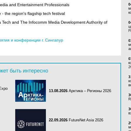
edia and Entertainment Professionals
0
м
к
- the region's flagship tech festival
ma Tech and The Infocomm Media Development Authority of
0
ц
F
тия и конференции г. Сингапур
0
м
а
0
к
2
жет быть интересно
3
к
в
 Expo
13.08.2026
Арктика – Регионы 2026
3
R
3
в
22.09.2026
FutureNet Asia 2026
2
м