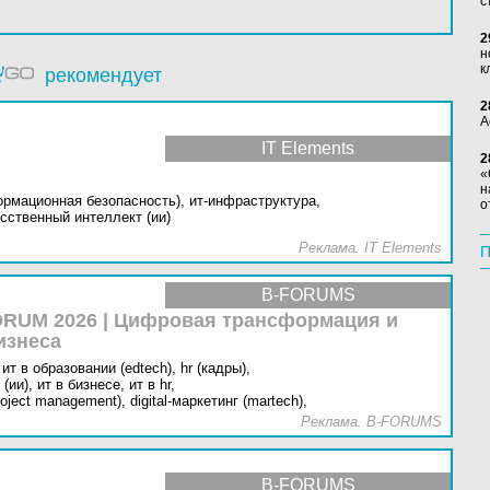
с
2
н
к
рекомендует
2
А
IT Elements
2
«
н
ормационная безопасность),
ит-инфраструктура,
о
сственный интеллект (ии)
Реклама. IT Elements
П
B-FORUMS
RUM 2026 | Цифровая трансформация и
изнеса
ит в образовании (edtech),
hr (кадры),
(ии),
ит в бизнесе,
ит в hr,
oject management),
digital-маркетинг (martech),
Реклама. B-FORUMS
B-FORUMS