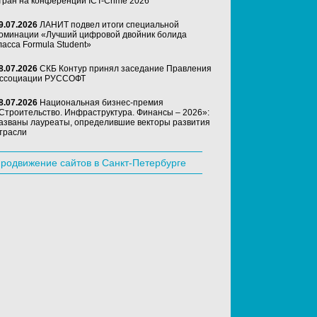
тран на конференции ICT-Crime 2026
9.07.2026
ЛАНИТ подвел итоги специальной
оминации «Лучший цифровой двойник болида
ласса Formula Student»
8.07.2026
СКБ Контур принял заседание Правления
ссоциации РУССОФТ
8.07.2026
Национальная бизнес-премия
Строительство. Инфраструктура. Финансы – 2026»:
азваны лауреаты, определившие векторы развития
трасли
родвижение сайтов в Санкт-Петербурге