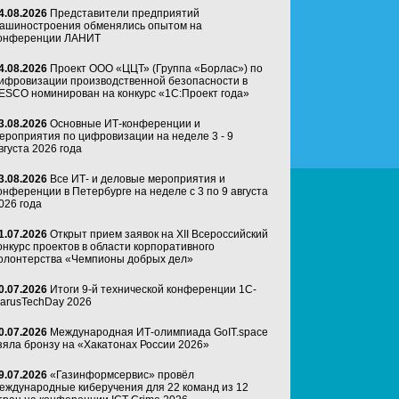
4.08.2026
Представители предприятий
ашиностроения обменялись опытом на
онференции ЛАНИТ
4.08.2026
Проект ООО «ЦЦТ» (Группа «Борлас») по
ифровизации производственной безопасности в
ESCO номинирован на конкурс «1С:Проект года»
3.08.2026
Основные ИТ-конференции и
ероприятия по цифровизации на неделе 3 - 9
вгуста 2026 года
3.08.2026
Все ИТ- и деловые мероприятия и
онференции в Петербурге на неделе с 3 по 9 августа
026 года
1.07.2026
Открыт прием заявок на XII Всероссийский
онкурс проектов в области корпоративного
олонтерства «Чемпионы добрых дел»
0.07.2026
Итоги 9-й технической конференции 1C-
arusTechDay 2026
0.07.2026
Международная ИТ-олимпиада GoIT.space
зяла бронзу на «Хакатонах России 2026»
9.07.2026
«Газинформсервис» провёл
еждународные киберучения для 22 команд из 12