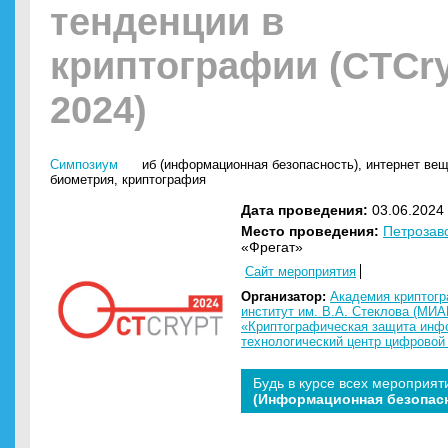
тенденции в
криптографии (CTCr
2024)
Симпозиум
иб (информационная безопасность)
,
интернет веще
биометрия
,
криптография
Дата проведения:
03.06.2024 
Место проведения:
Петрозав
«Фрегат»
Сайт мероприятия
Организатор:
Академия криптог
институт им. В.А. Стеклова (МИА
«Криптографическая защита инфо
технологический центр цифровой
Будь в курсе всех мероприят
(Информационная безопас