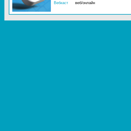
Вебкаст
веб/онлайн