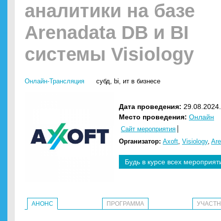
аналитики на базе
Arenadata DB и BI
системы Visiology
Онлайн-Трансляция
субд
,
bi
,
ит в бизнесе
Дата проведения:
29.08.2024.
Место проведения:
Онлайн
Сайт мероприятия
Организатор:
Axoft
,
Visiology
,
Are
Будь в курсе всех мероприят
АНОНС
ПРОГРАММА
УЧАСТ