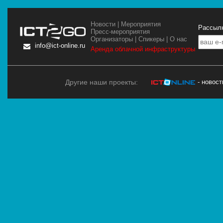
Новости
|
Мероприятия
Рассылк
Пресс-мероприятия
Организаторы
|
Спикеры
|
О нас
info@ict-online.ru
Аренда облачной инфраструктуры
Другие наши проекты:
- новос