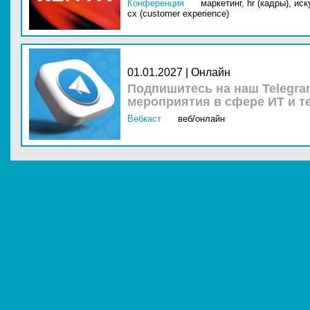
Конференция
маркетинг,
hr (кадры),
иск
cx (customer experience)
01.01.2027 | Онлайн
Подпишитесь на наш Telegra
мероприятия в сфере ИТ и т
Вебкаст
веб/онлайн