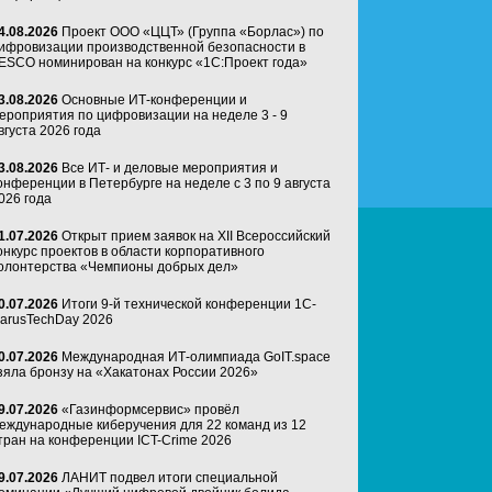
4.08.2026
Проект ООО «ЦЦТ» (Группа «Борлас») по
ифровизации производственной безопасности в
ESCO номинирован на конкурс «1С:Проект года»
3.08.2026
Основные ИТ-конференции и
ероприятия по цифровизации на неделе 3 - 9
вгуста 2026 года
3.08.2026
Все ИТ- и деловые мероприятия и
онференции в Петербурге на неделе с 3 по 9 августа
026 года
1.07.2026
Открыт прием заявок на XII Всероссийский
онкурс проектов в области корпоративного
олонтерства «Чемпионы добрых дел»
0.07.2026
Итоги 9-й технической конференции 1C-
arusTechDay 2026
0.07.2026
Международная ИТ-олимпиада GoIT.space
зяла бронзу на «Хакатонах России 2026»
9.07.2026
«Газинформсервис» провёл
еждународные киберучения для 22 команд из 12
тран на конференции ICT-Crime 2026
9.07.2026
ЛАНИТ подвел итоги специальной