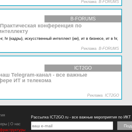
Реклама. B-FORUMS
B-FORUMS
 Практическая конференция по
интеллекту
г,
hr (кадры),
искусственный интеллект (ии),
ит в бизнесе,
ит в hr,
Реклама. B-FORUMS
ICT2GO
наш Telegram-канал - все важные
фере ИТ и телекома
Реклама. ICT2GO
тия
Рассылка ICT2GO.ru - все важные мероприятия по ИКТ
керы
|
О нас
нфраструктуры