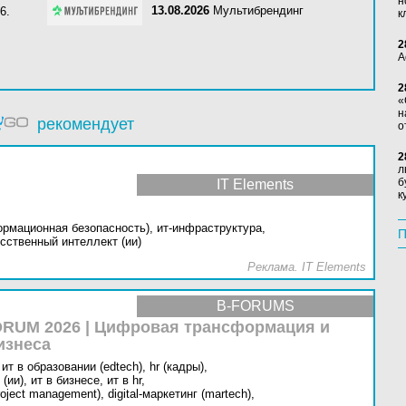
н
13.08.2026
Мультибрендинг
6.
к
2
А
2
«
н
рекомендует
о
2
л
б
IT Elements
к
ормационная безопасность),
ит-инфраструктура,
П
сственный интеллект (ии)
Реклама. IT Elements
B-FORUMS
RUM 2026 | Цифровая трансформация и
изнеса
ит в образовании (edtech),
hr (кадры),
(ии),
ит в бизнесе,
ит в hr,
oject management),
digital-маркетинг (martech),