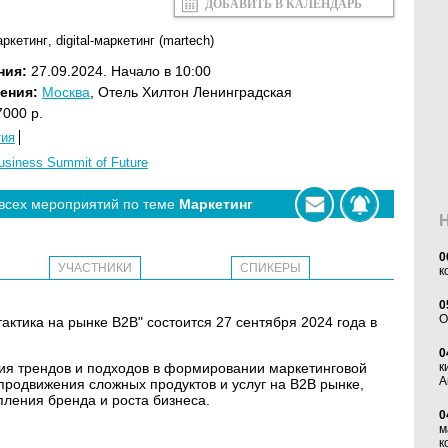
ДОБАВИТЬ В КАЛЕНДАРЬ
аркетинг
,
digital-маркетинг (martech)
ния:
27.09.2024. Начало в 10:00
ения:
Москва
, Отель Хилтон Ленинградская
000 р.
тия
usiness Summit of Future
 всех мероприятий по теме
Маркетинг
0
УЧАСТНИКИ
СПИКЕРЫ
к
0
O
актика на рынке B2B" состоится 27 сентября 2024 года в
0
ия трендов и подходов в формировании маркетинговой
к
А
продвижения сложных продуктов и услуг на В2В рынке,
пления бренда и роста бизнеса.
0
м
к