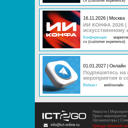
cx (customer experience)
16.11.2026 | Москва
ИИ КОНФА 2026 |
искусственному 
Конференция
маркетин
cx (customer experience)
01.01.2027 | Онлайн
Подпишитесь на 
мероприятия в с
Вебкаст
веб/онлайн
Новости
|
Мероприя
Пресс-мероприятия
Организаторы
|
Спи
info@ict-online.ru
Аренда облачной и