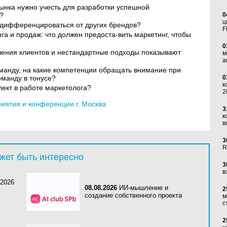
ынка нужно учесть для разработки успешной
?
0
ц
и дифференцироваться от других брендов?
F
га и продаж: что должен предоста-вить маркетинг, чтобы
0
ения клиентов и нестандартные подходы показывают
м
а
оманду, на какие компетенции обращать внимание при
оманду в тонусе?
0
к
лект в работе маркетолога?
2
ятия и конференции г. Москва
3
к
в
3
R
жет быть интересно
3
в
 2026
08.08.2026
ИИ-мышление и
2
создание собственного проекта
м
с
2