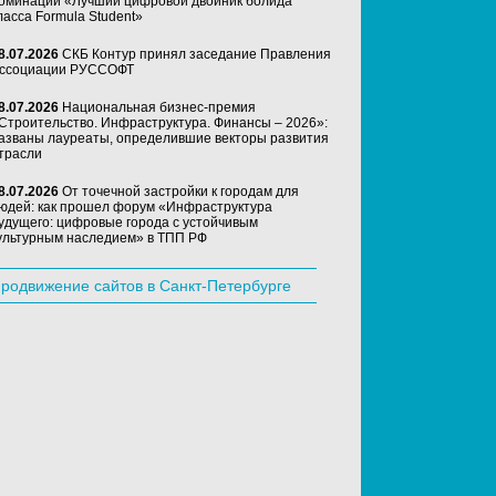
оминации «Лучший цифровой двойник болида
ласса Formula Student»
8.07.2026
СКБ Контур принял заседание Правления
ссоциации РУССОФТ
8.07.2026
Национальная бизнес-премия
Строительство. Инфраструктура. Финансы – 2026»:
азваны лауреаты, определившие векторы развития
трасли
8.07.2026
От точечной застройки к городам для
юдей: как прошел форум «Инфраструктура
удущего: цифровые города с устойчивым
ультурным наследием» в ТПП РФ
родвижение сайтов в Санкт-Петербурге