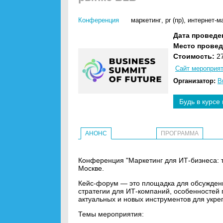
Конференция
маркетинг
,
pr (пр)
,
интернет-м
Дата проведе
Место провед
Стоимость:
27
Сайт мероприя
Организатор:
B
Будь в курсе
АНОНС
ПРОГРАММА
Конференция "Маркетинг для ИТ-бизнеса: т
Москве.
Кейс-форум — это площадка для обсужден
стратегии для ИТ-компаний, особенностей 
актуальных и новых инструментов для укре
Темы мероприятия: