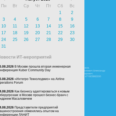
Пн
Вт
Ср
Чт
Пт
Сб
Вс
1
2
3
4
5
6
7
8
9
10
11
12
13
14
15
16
17
18
19
20
21
22
23
24
25
26
27
28
29
30
31
Новости ИТ-мероприятий
6.08.2026
В Москве прошла вторая инженерная
онференция Kuber Community Day
5.08.2026
«Интегро Текнолоджиз» на Airline
perations Forum
4.08.2026
Как бизнесу адаптироваться к новым
иберугрозам: в Москве прошел бизнес-бранч с
ндреем Масаловичем
4.08.2026
Представители предприятий
ашиностроения обменялись опытом на
онференции ЛАНИТ