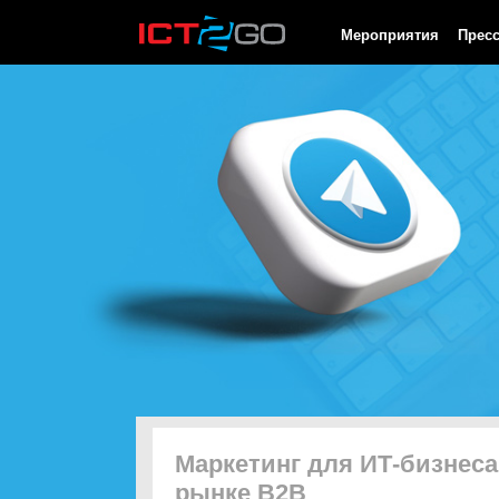
HTTP/1.0 200 OK Cache-Control: no-cache, private Date: Fri, 07 
Мероприятия
Прес
Маркетинг для ИТ-бизнеса:
рынке B2B