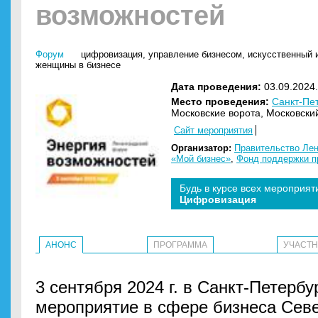
возможностей
Форум
цифровизация
,
управление бизнесом
,
искусственный и
женщины в бизнесе
Дата проведения:
03.09.2024.
Место проведения:
Санкт-Пе
Московские ворота, Московский
Сайт мероприятия
Организатор:
Правительство Лен
«Мой бизнес»
,
Фонд поддержки п
Будь в курсе всех мероприят
Цифровизация
АНОНС
ПРОГРАММА
УЧАСТ
3 сентября 2024 г. в Санкт-Петерб
мероприятие в сфере бизнеса Севе