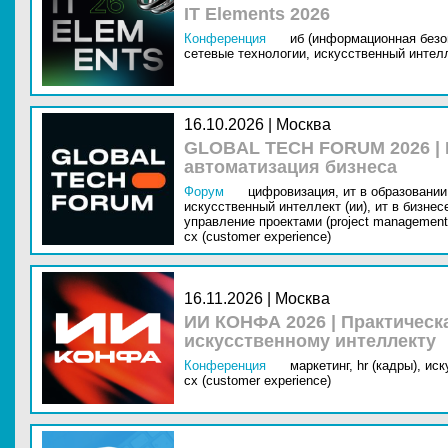
IT Elements 2026
Конференция
иб (информационная безо
сетевые технологии,
искусственный интелл
16.10.2026 | Москва
GLOBAL TECH FORUM 2026 |
автоматизация бизнеса
Форум
цифровизация,
ит в образовании 
искусственный интеллект (ии),
ит в бизнес
управление проектами (project management
cx (customer experience)
16.11.2026 | Москва
ИИ КОНФА 2026 | Практическ
искусственному интеллекту
Конференция
маркетинг,
hr (кадры),
иск
cx (customer experience)