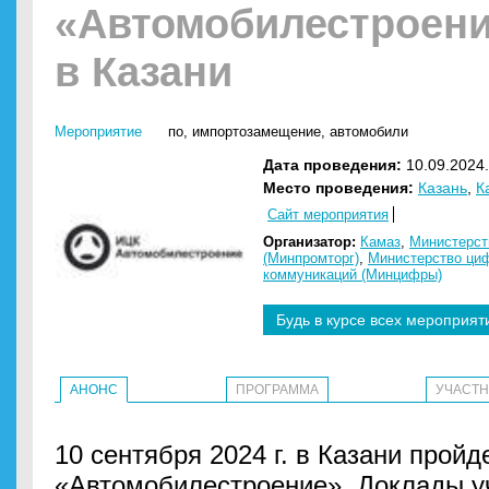
«Автомобилестроен
в Казани
Мероприятие
по
,
импортозамещение
,
автомобили
Дата проведения:
10.09.2024.
Место проведения:
Казань
,
К
Сайт мероприятия
Организатор:
Камаз
,
Министерст
(Минпромторг)
,
Министерство циф
коммуникаций (Минцифры)
Будь в курсе всех мероприят
АНОНС
ПРОГРАММА
УЧАСТ
10 сентября 2024 г. в Казани прой
«Автомобилестроение». Доклады у