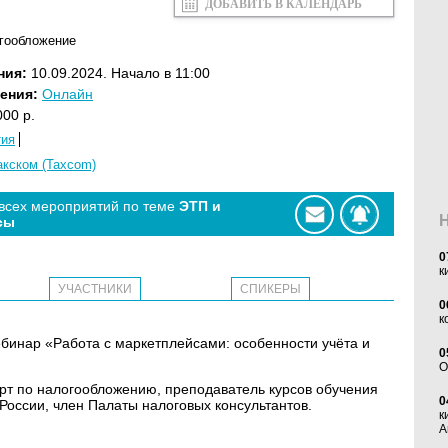
ДОБАВИТЬ В КАЛЕНДАРЬ
огообложение
ния:
10.09.2024. Начало в 11:00
ения:
Онлайн
00 р.
тия
акском (Taxcom)
 всех мероприятий по теме
ЭТП и
сы
0
к
УЧАСТНИКИ
СПИКЕРЫ
0
к
 вебинар «Работа с маркетплейсами: особенности учёта и
0
O
рт по налогообложению, преподаватель курсов обучения
0
оссии, член Палаты налоговых консультантов.
к
А