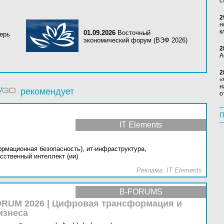
с
2
н
к
01.09.2026
Восточный
ерь
экономический форум (ВЭФ 2026)
2
А
2
«
н
рекомендует
о
П
IT Elements
ормационная безопасность),
ит-инфраструктура,
сственный интеллект (ии)
Реклама. IT Elements
B-FORUMS
RUM 2026 | Цифровая трансформация и
изнеса