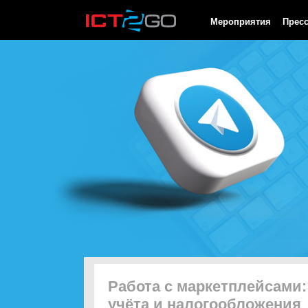
HTTP/1.0 200 OK Cache-Control: no-cache, private Date: Sun, 09
Мероприятия
Прес
Работа с маркетплейсами:
учёта и налогообложения