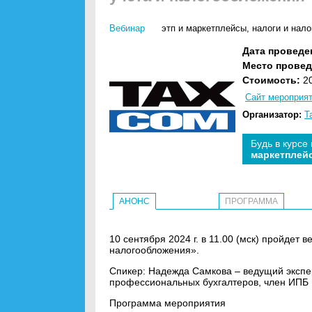
Вебинар
этп и маркетплейсы
,
налоги и нал
Дата проведе
Место провед
Стоимость:
20
Сайт мероприя
Организатор:
Т
Будь в курсе
маркетплей
АНОНС
ПРОГРАММА
10 сентября 2024 г. в 11.00 (мск) пройдет
налогообложения».
Спикер: Надежда Самкова – ведущий экспе
профессиональных бухгалтеров, член ИПБ Р
Программа мероприятия