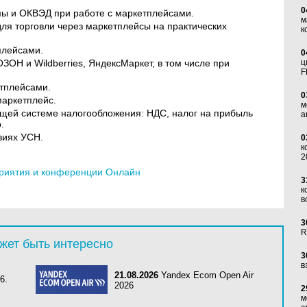
0
ы и ОКВЭД при работе с маркетплейсами.
м
ля торговли через маркетплейсы на практических
к
плейсами.
0
ЗОН и Wildberries, ЯндексМаркет, в том числе при
ц
F
етплейсами.
0
аркетплейс.
м
бщей системе налогообложения: НДС, налог на прибыль
а
.
виях УСН.
0
к
2
риятия и конференции Онлайн
3
к
в
3
R
жет быть интересно
3
в
21.08.2026
Yandex Ecom Open Air
6.
2026
2
м