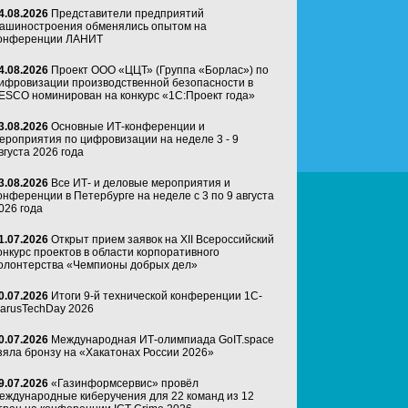
4.08.2026
Представители предприятий
ашиностроения обменялись опытом на
онференции ЛАНИТ
4.08.2026
Проект ООО «ЦЦТ» (Группа «Борлас») по
ифровизации производственной безопасности в
ESCO номинирован на конкурс «1С:Проект года»
3.08.2026
Основные ИТ-конференции и
ероприятия по цифровизации на неделе 3 - 9
вгуста 2026 года
3.08.2026
Все ИТ- и деловые мероприятия и
онференции в Петербурге на неделе с 3 по 9 августа
026 года
1.07.2026
Открыт прием заявок на XII Всероссийский
онкурс проектов в области корпоративного
олонтерства «Чемпионы добрых дел»
0.07.2026
Итоги 9-й технической конференции 1C-
arusTechDay 2026
0.07.2026
Международная ИТ-олимпиада GoIT.space
зяла бронзу на «Хакатонах России 2026»
9.07.2026
«Газинформсервис» провёл
еждународные киберучения для 22 команд из 12