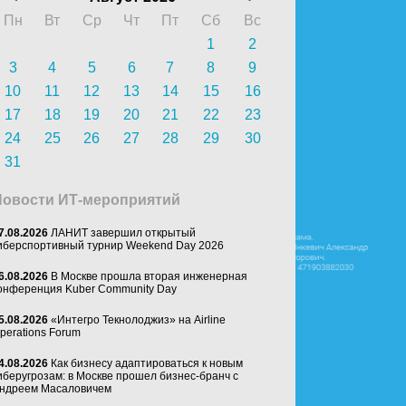
Пн
Вт
Ср
Чт
Пт
Сб
Вс
1
2
3
4
5
6
7
8
9
10
11
12
13
14
15
16
17
18
19
20
21
22
23
24
25
26
27
28
29
30
31
Новости ИТ-мероприятий
7.08.2026
ЛАНИТ завершил открытый
иберспортивный турнир Weekend Day 2026
6.08.2026
В Москве прошла вторая инженерная
онференция Kuber Community Day
5.08.2026
«Интегро Текнолоджиз» на Airline
perations Forum
4.08.2026
Как бизнесу адаптироваться к новым
иберугрозам: в Москве прошел бизнес-бранч с
ндреем Масаловичем