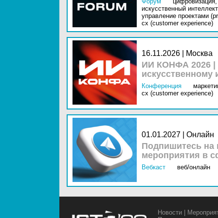
Форум
цифровизация,
искусственный интеллект 
управление проектами (pr
cx (customer experience)
16.11.2026 | Москва
ИИ КОНФА 2026 |
искусственному 
Конференция
маркетин
cx (customer experience)
01.01.2027 | Онлайн
Подпишитесь на 
мероприятия в с
Вебкаст
веб/онлайн
Новости
|
Мероприя