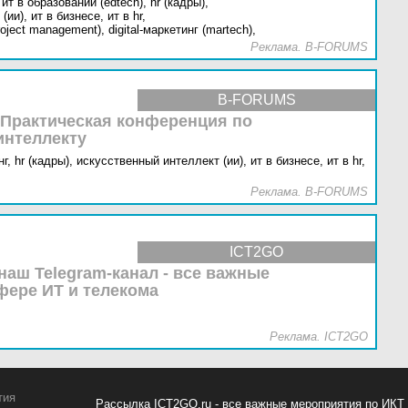
ит в образовании (edtech),
hr (кадры),
(ии),
ит в бизнесе,
ит в hr,
oject management),
digital-маркетинг (martech),
Реклама. B-FORUMS
B-FORUMS
 Практическая конференция по
интеллекту
г,
hr (кадры),
искусственный интеллект (ии),
ит в бизнесе,
ит в hr,
Реклама. B-FORUMS
ICT2GO
наш Telegram-канал - все важные
фере ИТ и телекома
Реклама. ICT2GO
тия
Рассылка ICT2GO.ru - все важные мероприятия по ИКТ