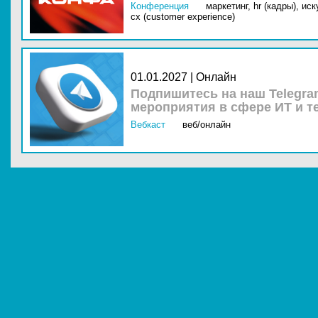
Конференция
маркетинг,
hr (кадры),
иск
cx (customer experience)
01.01.2027 | Онлайн
Подпишитесь на наш Telegra
мероприятия в сфере ИТ и т
Вебкаст
веб/онлайн