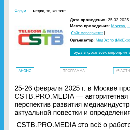
Форум
медиа
,
тв
,
контент
Дата проведения:
25.02.2025 
Место проведения:
Москва
,
L
Сайт мероприятия
Организатор:
МидЭкспо (MidExp
Будь в курсе всех мероприят
АНОНС
ПРОГРАММА
УЧАСТ
25-26 февраля 2025 г. в Москве п
CSTB.PRO.MEDIA — авторитетная 
перспектив развития медиаиндуст
актуальной повестки и определени
CSTB.PRO.MEDIA это всё о работе