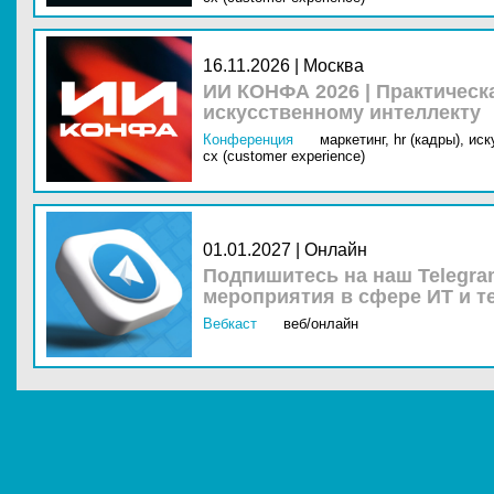
16.11.2026 | Москва
ИИ КОНФА 2026 | Практическ
искусственному интеллекту
Конференция
маркетинг,
hr (кадры),
иск
cx (customer experience)
01.01.2027 | Онлайн
Подпишитесь на наш Telegra
мероприятия в сфере ИТ и т
Вебкаст
веб/онлайн