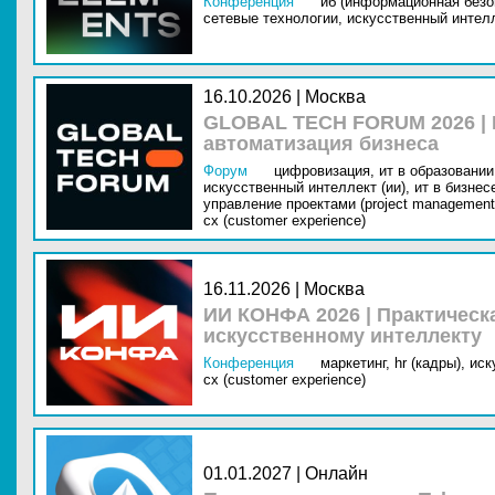
Конференция
иб (информационная безо
сетевые технологии,
искусственный интелл
16.10.2026 | Москва
GLOBAL TECH FORUM 2026 |
автоматизация бизнеса
Форум
цифровизация,
ит в образовании 
искусственный интеллект (ии),
ит в бизнес
управление проектами (project management
cx (customer experience)
16.11.2026 | Москва
ИИ КОНФА 2026 | Практическ
искусственному интеллекту
Конференция
маркетинг,
hr (кадры),
иск
cx (customer experience)
01.01.2027 | Онлайн