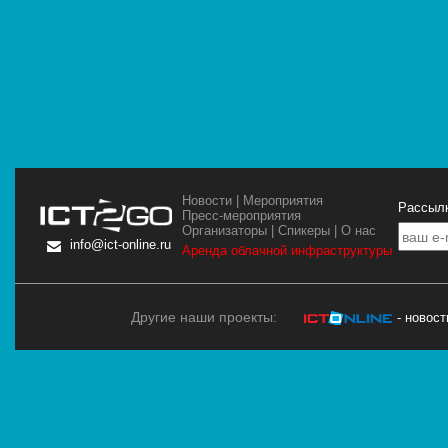
Новости
|
Мероприятия
Рассылк
Пресс-мероприятия
Организаторы
|
Спикеры
|
О нас
info@ict-online.ru
Аренда облачной инфраструктуры
Другие наши проекты:
- новос