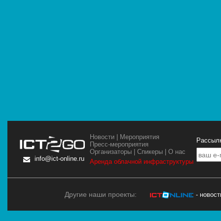
Новости
|
Мероприятия
Рассылк
Пресс-мероприятия
Организаторы
|
Спикеры
|
О нас
info@ict-online.ru
Аренда облачной инфраструктуры
Другие наши проекты:
- новос