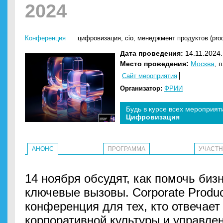
2024
Конференция
цифровизация
,
cio
,
менеджмент продуктов (pro
Дата проведения:
14.11.2024.
Место проведения:
Москва
, 
Сайт мероприятия
Организатор:
ФРИИ
Будь в курсе всех мероприят
Цифровизация
АНОНС
ПРОГРАММА
УЧАСТ
14 ноября обсудят, как помочь биз
ключевые вызовы. Corporate Produ
конференция для тех, кто отвечает
корпоративной культуры и управле