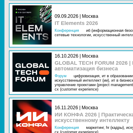
09.09.2026 | Москва
IT Elements 2026
Конференция
иб (информационная безо
сетевые технологии,
искусственный интелл
16.10.2026 | Москва
GLOBAL TECH FORUM 2026 |
автоматизация бизнеса
Форум
цифровизация,
ит в образовании 
искусственный интеллект (ии),
ит в бизнес
управление проектами (project management
cx (customer experience)
16.11.2026 | Москва
ИИ КОНФА 2026 | Практическ
искусственному интеллекту
Конференция
маркетинг,
hr (кадры),
иск
cx (customer experience)