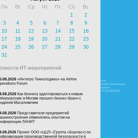
Пн
Вт
Ср
Чт
Пт
Сб
Вс
1
2
3
4
5
6
7
8
9
10
11
12
13
14
15
16
17
18
19
20
21
22
23
24
25
26
27
28
29
30
31
Новости ИТ-мероприятий
5.08.2026
«Интегро Текнолоджиз» на Airline
perations Forum
4.08.2026
Как бизнесу адаптироваться к новым
иберугрозам: в Москве прошел бизнес-бранч с
ндреем Масаловичем
4.08.2026
Представители предприятий
ашиностроения обменялись опытом на
онференции ЛАНИТ
4.08.2026
Проект ООО «ЦЦТ» (Группа «Борлас») по
ифровизации производственной безопасности в