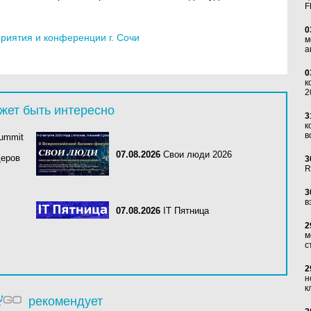
F
0
иятия и конференции г. Сочи
м
а
0
к
2
жет быть интересно
3
к
в
Summit
07.08.2026
Свои люди 2026
деров
3
R
3
в
07.08.2026
IT Пятница
2
м
с
2
н
к
рекомендует