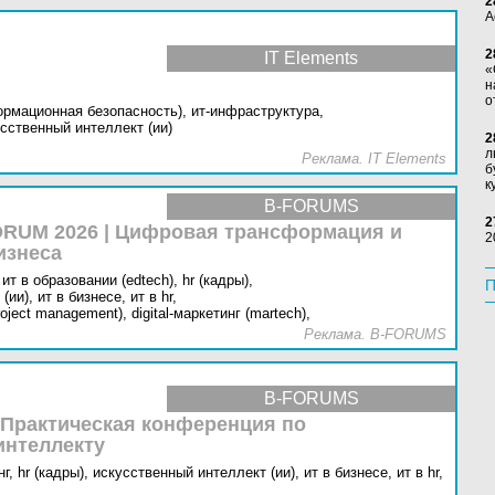
2
А
2
IT Elements
«
н
о
ормационная безопасность),
ит-инфраструктура,
сственный интеллект (ии)
2
л
Реклама. IT Elements
б
к
B-FORUMS
2
RUM 2026 | Цифровая трансформация и
2
изнеса
ит в образовании (edtech),
hr (кадры),
П
(ии),
ит в бизнесе,
ит в hr,
oject management),
digital-маркетинг (martech),
Реклама. B-FORUMS
B-FORUMS
 Практическая конференция по
интеллекту
г,
hr (кадры),
искусственный интеллект (ии),
ит в бизнесе,
ит в hr,