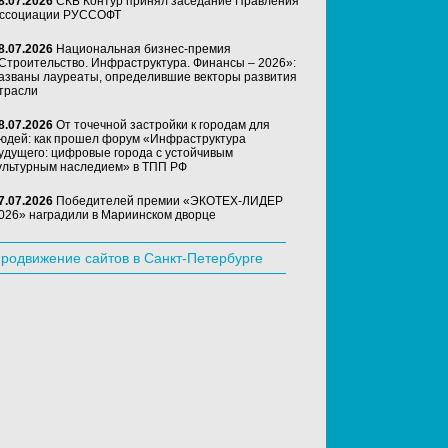
8.07.2026
СКБ Контур принял заседание Правления
ссоциации РУССОФТ
8.07.2026
Национальная бизнес-премия
Строительство. Инфраструктура. Финансы – 2026»:
азваны лауреаты, определившие векторы развития
трасли
8.07.2026
От точечной застройки к городам для
юдей: как прошел форум «Инфраструктура
удущего: цифровые города с устойчивым
ультурным наследием» в ТПП РФ
7.07.2026
Победителей премии «ЭКОТЕХ-ЛИДЕР
026» наградили в Мариинском дворце
родвижение сайтов в Санкт-Петербурге