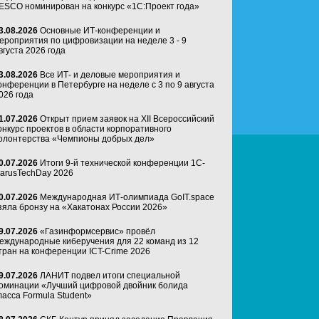
ESCO номинирован на конкурс «1С:Проект года»
3.08.2026
Основные ИТ-конференции и
ероприятия по цифровизации на неделе 3 - 9
вгуста 2026 года
3.08.2026
Все ИТ- и деловые мероприятия и
онференции в Петербурге на неделе с 3 по 9 августа
026 года
1.07.2026
Открыт прием заявок на XII Всероссийский
онкурс проектов в области корпоративного
олонтерства «Чемпионы добрых дел»
0.07.2026
Итоги 9-й технической конференции 1C-
arusTechDay 2026
0.07.2026
Международная ИТ-олимпиада GoIT.space
зяла бронзу на «Хакатонах России 2026»
9.07.2026
«Газинформсервис» провёл
еждународные киберучения для 22 команд из 12
тран на конференции ICT-Crime 2026
9.07.2026
ЛАНИТ подвел итоги специальной
оминации «Лучший цифровой двойник болида
ласса Formula Student»