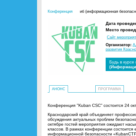
Конференция
иб (информационная безопасн
Дата проведе
Место провед
Сайт мероприя
Организатор:
А
развития Красно
Будь в курсе
(Информаци
АНОНС
ПРОГРАММА
Конференция "Kuban CSC" состоится 24 окт
Краснодарский край объединяет професси
обсуждения актуальных проблем безопаснос
октябре гостей мероприятия ожидают насыщ
классов. В рамках конференции состоится 
информационной безопасности «KubanCTF-2