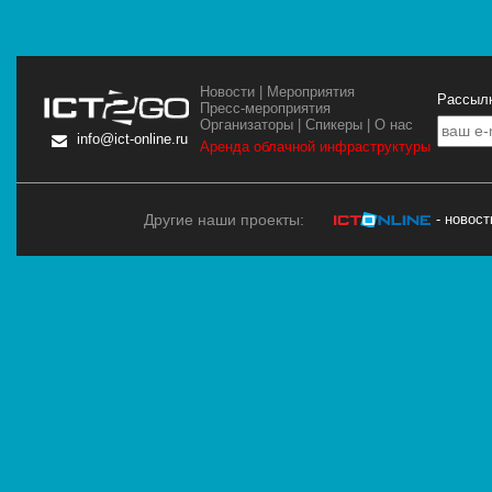
Новости
|
Мероприятия
Рассылк
Пресс-мероприятия
Организаторы
|
Спикеры
|
О нас
info@ict-online.ru
Аренда облачной инфраструктуры
Другие наши проекты:
- новос