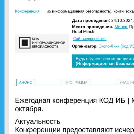
Конференция
иб (информационная безопасность)
,
критическ
Дата проведения:
24.10.2024.
Место проведения:
Минск
, П
Hotel Minsk
Сайт мероприятия
Организатор:
Экспо-Линк (Код И
Будь в курсе всех мероприят
(Информационная безопас
АНОНС
ПРОГРАММА
УЧАСТ
Ежегодная конференция КОД ИБ | 
октября.
Актуальность
Конференции предоставляют исч