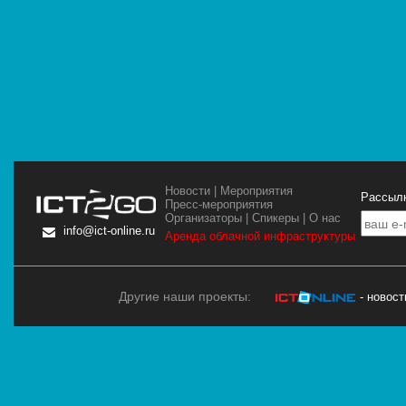
Новости
|
Мероприятия
Рассылк
Пресс-мероприятия
Организаторы
|
Спикеры
|
О нас
info@ict-online.ru
Аренда облачной инфраструктуры
Другие наши проекты:
- новос