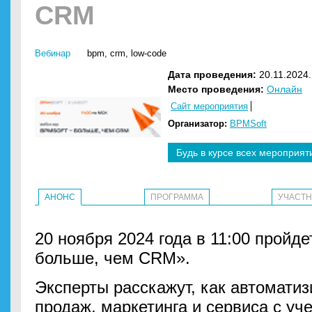
CRM
Вебинар
bpm
,
crm
,
low-code
Дата проведения:
20.11.2024.
Место проведения:
Онлайн
Сайт мероприятия
Организатор:
BPMSoft
Будь в курсе всех мероприят
АНОНС
ПРОГРАММА
УЧАСТ
20 ноября 2024 года в 11:00 пройд
больше, чем CRM».
Эксперты расскажут, как автомати
продаж, маркетинга и сервиса с у