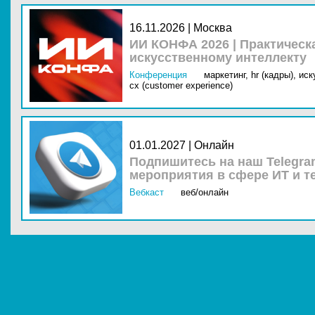
16.11.2026 | Москва
ИИ КОНФА 2026 | Практическ
искусственному интеллекту
Конференция
маркетинг,
hr (кадры),
иск
cx (customer experience)
01.01.2027 | Онлайн
Подпишитесь на наш Telegra
мероприятия в сфере ИТ и т
Вебкаст
веб/онлайн