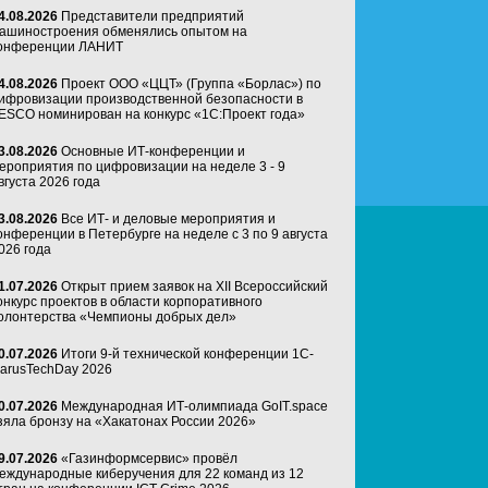
4.08.2026
Представители предприятий
ашиностроения обменялись опытом на
онференции ЛАНИТ
4.08.2026
Проект ООО «ЦЦТ» (Группа «Борлас») по
ифровизации производственной безопасности в
ESCO номинирован на конкурс «1С:Проект года»
3.08.2026
Основные ИТ-конференции и
ероприятия по цифровизации на неделе 3 - 9
вгуста 2026 года
3.08.2026
Все ИТ- и деловые мероприятия и
онференции в Петербурге на неделе с 3 по 9 августа
026 года
1.07.2026
Открыт прием заявок на XII Всероссийский
онкурс проектов в области корпоративного
олонтерства «Чемпионы добрых дел»
0.07.2026
Итоги 9-й технической конференции 1C-
arusTechDay 2026
0.07.2026
Международная ИТ-олимпиада GoIT.space
зяла бронзу на «Хакатонах России 2026»
9.07.2026
«Газинформсервис» провёл
еждународные киберучения для 22 команд из 12