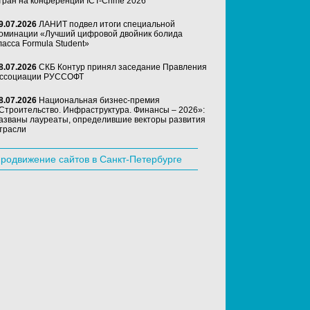
тран на конференции ICT-Crime 2026
9.07.2026
ЛАНИТ подвел итоги специальной
оминации «Лучший цифровой двойник болида
ласса Formula Student»
8.07.2026
СКБ Контур принял заседание Правления
ссоциации РУССОФТ
8.07.2026
Национальная бизнес-премия
Строительство. Инфраструктура. Финансы – 2026»:
азваны лауреаты, определившие векторы развития
трасли
родвижение сайтов в Санкт-Петербурге