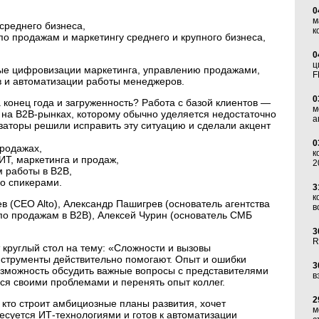
0
м
среднего бизнеса,
к
о продажам и маркетингу среднего и крупного бизнеса,
0
ц
ые цифровизации маркетинга, управлению продажами,
F
и автоматизации работы менеджеров.
0
 конец года и загруженность? Работа с базой клиентов —
м
 на B2B-рынках, которому обычно уделяется недостаточно
а
заторы решили исправить эту ситуацию и сделали акцент
0
родажах,
к
Т, маркетинга и продаж,
2
 работы в B2B,
о спикерами.
3
к
 (CEO Alto), Александр Пашигрев (основатель агентства
в
по продажам в B2B), Алексей Чурин (основатель СМБ
3
R
 круглый стол на тему: «Сложности и вызовы
нструменты действительно помогают. Опыт и ошибки
3
озможность обсудить важные вопросы с представителями
в
ся своими проблемами и перенять опыт коллег.
2
кто строит амбициозные планы развития, хочет
м
есуется ИТ-технологиями и готов к автоматизации