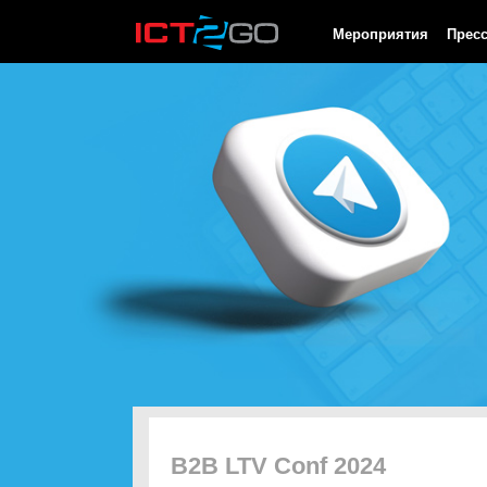
HTTP/1.0 200 OK Cache-Control: no-cache, private Date: Fri, 07 
Мероприятия
Прес
B2B LTV Conf 2024