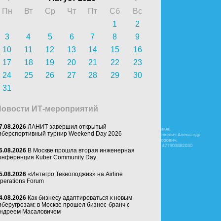
Пн
Вт
Ср
Чт
Пт
Сб
Вс
1
2
3
4
5
6
7
8
9
10
11
12
13
14
15
16
17
18
19
20
21
22
23
24
25
26
27
28
29
30
31
Новости ИТ-мероприятий
7.08.2026
ЛАНИТ завершил открытый
иберспортивный турнир Weekend Day 2026
6.08.2026
В Москве прошла вторая инженерная
онференция Kuber Community Day
5.08.2026
«Интегро Текнолоджиз» на Airline
perations Forum
4.08.2026
Как бизнесу адаптироваться к новым
иберугрозам: в Москве прошел бизнес-бранч с
ндреем Масаловичем