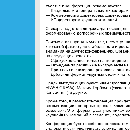
Участие в конференции рекомендуется:
— Владельцам и генеральным директорам 
— Коммерческим директорам, директорам п
— ИТ-директорам крупных компаний.
Спикеры подготовили доклады, посвященн
формированию долгосрочных преимуществ 
Почему стоит принять участие, несмотря на
ключевой фактор для стабильности и роста
внимания на других конференциях. Органи
на следующих аспектах:
— Сфокусировались только на повторных п
— Объединили различные инструменты из И
— Пригласили спикеров-практиков с опытом
— Добавили формат «круглый стол» и чат с
Среди выступающих будут: Иван Ярославцев
«PASHIGREV»), Максим Горбачев (эксперт 
Консалтинг) и другие.
Кроме того, в рамках конференции пройдет
автоматизации повторных продаж. Какие и
бывалых». Этот формат даст участникам в
крупнейших компаний в сегменте, поделить
Конференция будет особенно полезна тем, 
систематически увеличивать выручку, интер