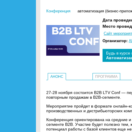
Конференция
автоматизация (бизнес-прило
Дата проведе
Место провед
Сайт мероприя
Организатор:
A
Будь в курсе
Автоматиза
АНОНС
ПРОГРАММА
27-28 ноября состоится B2B LTV Conf — п
повторным продажам в B2B-сегменте.
Мероприятие пройдет в формате онлайн-ко
производственных и дистрибьюторских ком
Конференция ориентирована на средние и
сегменте B2B. Участие будет полезно тем, 
потенциал работы с базой клиентов еще не