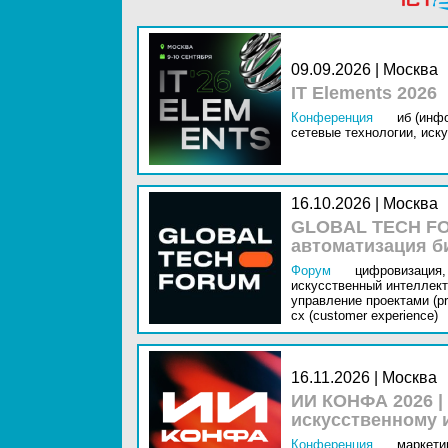
09.09.2026 | Москва
IT Elements 2026
Конференция
иб (инф
сетевые технологии,
иску
16.10.2026 | Москва
GLOBAL TECH FO
автоматизация б
Форум
цифровизация,
искусственный интеллект 
управление проектами (pr
cx (customer experience)
16.11.2026 | Москва
ИИ КОНФА 2026 |
искусственному 
Конференция
маркетин