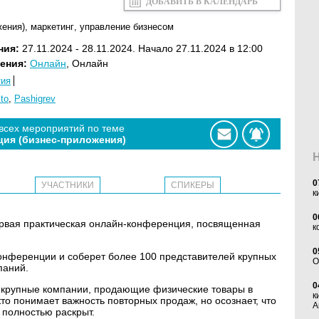
ДОБАВИТЬ В КАЛЕНДАРЬ
жения)
,
маркетинг
,
управление бизнесом
ния:
27.11.2024 - 28.11.2024. Начало 27.11.2024 в 12:00
ения:
Онлайн
, Онлайн
тия
lto
,
Pashigrev
 всех мероприятий по теме
ция (бизнес-приложения)
0
УЧАСТНИКИ
СПИКЕРЫ
к
0
ервая практическая онлайн-конференция, посвященная
к
0
нференции и соберет более 100 представителей крупных
O
паний.
0
 крупные компании, продающие физические товары в
к
кто понимает важность повторных продаж, но осознает, что
А
 полностью раскрыт.