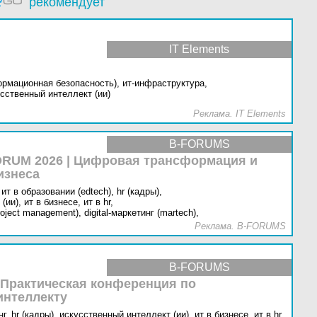
рекомендует
IT Elements
ормационная безопасность),
ит-инфраструктура,
сственный интеллект (ии)
Реклама. IT Elements
B-FORUMS
RUM 2026 | Цифровая трансформация и
изнеса
ит в образовании (edtech),
hr (кадры),
(ии),
ит в бизнесе,
ит в hr,
oject management),
digital-маркетинг (martech),
Реклама. B-FORUMS
B-FORUMS
 Практическая конференция по
интеллекту
г,
hr (кадры),
искусственный интеллект (ии),
ит в бизнесе,
ит в hr,