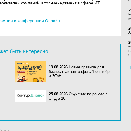
с
водителей компаний и топ-менеджмент в сфере ИТ,
2
н
к
риятия и конференции Онлайн
2
А
2
«
жет быть интересно
н
о
13.08.2026
Новые правила для
П
бизнеса: автоштрафы с 1 сентября
и ЭТрН
25.08.2026
Обучение по работе с
ЭПД в 1С