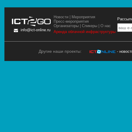
Новости
|
Мероприятия
Рассылк
Пресс-мероприятия
Организаторы
|
Спикеры
|
О нас
info@ict-online.ru
Аренда облачной инфраструктуры
Другие наши проекты:
- новос