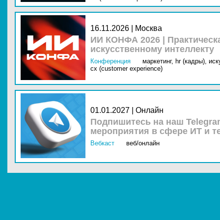
16.11.2026 | Москва
ИИ КОНФА 2026 | Практическ
искусственному интеллекту
Конференция
маркетинг,
hr (кадры),
иск
cx (customer experience)
01.01.2027 | Онлайн
Подпишитесь на наш Telegra
мероприятия в сфере ИТ и т
Вебкаст
веб/онлайн