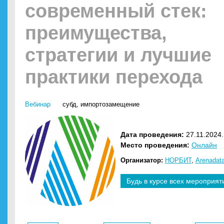
современный стек:
преимущества,
стратегии и лучшие
практики перехода
Вебинар
субд
,
импортозамещение
Дата проведения:
27.11.2024.
Место проведения:
Онлайн
Организатор:
НОРБИТ
,
Arenadat
Будь в курсе всех мероприят