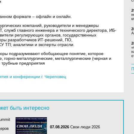
с
и
2
н
ванном формате – офлайн и онлайн.
к
ургических компаний, руководители и менеджеры
2
 служб главного инженера и технического директора, ИБ-
А
авители регулирующих органов, государственных
жеры разработчиков ИТ-решений, ПО,
2
У ТП; аналитики и эксперты отрасли.
«
н
аторы подразумевают обобщающее понятие, которое
о
, горно-металлургические, металлургические (черная и
 трубные предприятия
П
тия и конференции г. Череповец
жет быть интересно
Summit
07.08.2026
Свои люди 2026
деров