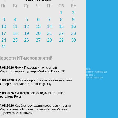
Пн
Вт
Ср
Чт
Пт
Сб
Вс
1
2
3
4
5
6
7
8
9
10
11
12
13
14
15
16
17
18
19
20
21
22
23
24
25
26
27
28
29
30
31
Новости ИТ-мероприятий
7.08.2026
ЛАНИТ завершил открытый
иберспортивный турнир Weekend Day 2026
6.08.2026
В Москве прошла вторая инженерная
онференция Kuber Community Day
5.08.2026
«Интегро Текнолоджиз» на Airline
perations Forum
4.08.2026
Как бизнесу адаптироваться к новым
иберугрозам: в Москве прошел бизнес-бранч с
ндреем Масаловичем