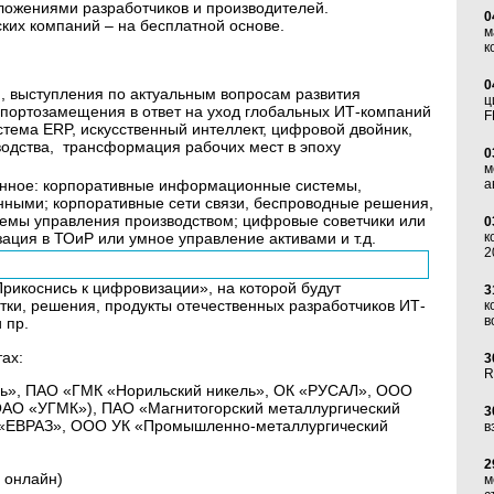
ложениями разработчиков и производителей.
0
ких компаний – на бесплатной основе.
м
к
0
и, выступления по актуальным вопросам развития
ц
мпортозамещения в ответ на уход глобальных ИТ-компаний
F
истема ERP, искусственный интеллект, цифровой двойник,
водства, трансформация рабочих мест в эпоху
0
м
енное: корпоративные информационные системы,
а
ными; корпоративные сети связи, беспроводные решения,
темы управления производством; цифровые советчики или
0
ация в ТОиР или умное управление активами и т.д.
к
2
рикоснись к цифровизации», на которой будут
3
ки, решения, продукты отечественных разработчиков ИТ-
к
в
 пр.
тах:
3
R
ль», ПАО «ГМК «Норильский никель», ОК «РУСАЛ», ООО
АО «УГМК»), ПАО «Магнитогорский металлургический
3
«ЕВРАЗ», ООО УК «Промышленно-металлургический
в
2
9 онлайн)
м