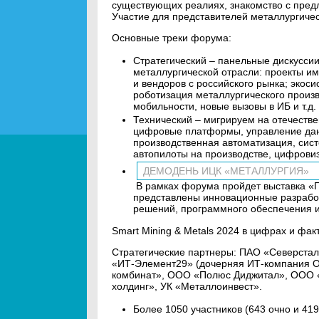
существующих реалиях, знакомство с пред
Участие для представителей металлургичес
Основные треки форума:
Стратегический – панельные дискусси
металлургической отрасли: проекты и
и вендоров с российского рынка; экос
роботизация металлургического произ
мобильности, новые вызовы в ИБ и т.д.
Технический – мигрируем на отечеств
цифровые платформы, управление дан
производственная автоматизация, сис
автопилоты на производстве, цифровиз
ДЕМОДЕНЬ ИЦК «МЕТАЛЛУРГИЯ»
В рамках форума пройдет выставка «П
представлены инновационные разработ
решений, программного обеспечения и
Smart Mining & Metals 2024 в цифрах и фак
Стратегические партнеры: ПАО «Северста
«ИТ-Элемент29» (дочерняя ИТ-компания О
комбинат», ООО «Полюс Диджитал», ООО 
холдинг», УК «Металлоинвест».
Более 1050 участников (643 очно и 41