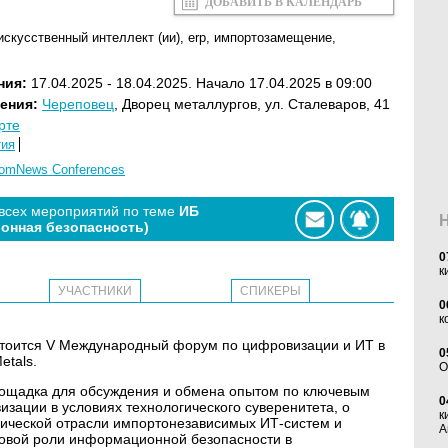
ДОБАВИТЬ В КАЛЕНДАРЬ
искусственный интеллект (ии)
,
erp
,
импортозамещение
,
ния:
17.04.2025 - 18.04.2025. Начало 17.04.2025 в 09:00
ения:
Череповец
, Дворец металлургов, ул. Сталеваров, 41
рте
тия
omNews Conferences
 всех мероприятий по теме
ИБ
онная безопасность)
0
к
УЧАСТНИКИ
СПИКЕРЫ
0
к
состоится V Международный форум по цифровизации и ИТ в
0
etals.
O
площадка для обсуждения и обмена опытом по ключевым
0
зации в условиях технологического суверенитета, о
к
ической отрасли импортонезависимых ИТ-систем и
А
новой роли информационной безопасности в