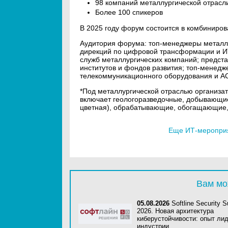
98 компаний металлургической отрасл
Более 100 спикеров
В 2025 году форум состоится в комбиниро
Аудитория форума: топ-менеджеры металл
дирекций по цифровой трансформации и ИТ,
служб металлургических компаний; предст
институтов и фондов развития; топ-менед
телекоммуникационного оборудования и АС
*Под металлургической отраслью организ
включает геологоразведочные, добывающие
цветная), обрабатывающие, обогащающие,
Еще ИТ-мероприя
Вам мо
05.08.2026
Softline Security 
2026. Новая архитектура
киберустойчивости: опыт ли
индустрии