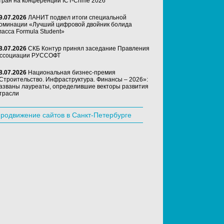
тран на конференции ICT-Crime 2026
9.07.2026
ЛАНИТ подвел итоги специальной
оминации «Лучший цифровой двойник болида
ласса Formula Student»
8.07.2026
СКБ Контур принял заседание Правления
ссоциации РУССОФТ
8.07.2026
Национальная бизнес-премия
Строительство. Инфраструктура. Финансы – 2026»:
азваны лауреаты, определившие векторы развития
трасли
родвижение сайтов в Санкт-Петербурге