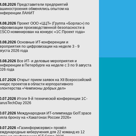
4.08.2026
Представители предприятий
ашиностроения обменялись опытом на
онференции ЛАНИТ
4.08.2026
Проект ООО «ЦЦТ» (Группа «Борлас») по
ифровизации производственной безопасности в
ESCO номинирован на конкурс «1С:Проект года»
3.08.2026
Основные ИТ-конференции и
ероприятия по цифровизации на неделе 3 - 9
вгуста 2026 года
3.08.2026
Все ИТ- и деловые мероприятия и
онференции в Петербурге на неделе с 3 по 9 августа
026 года
1.07.2026
Открыт прием заявок на XII Всероссийский
онкурс проектов в области корпоративного
олонтерства «Чемпионы добрых дел»
0.07.2026
Итоги 9-й технической конференции 1C-
arusTechDay 2026
0.07.2026
Международная ИТ-олимпиада GoIT.space
зяла бронзу на «Хакатонах России 2026»
9.07.2026
«Газинформсервис» провёл
еждународные киберучения для 22 команд из 12