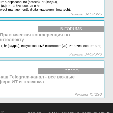
ит в образовании (edtech),
hr (кадры),
(ии),
ит в бизнесе,
ит в hr,
oject management),
digital-маркетинг (martech),
Реклама. B-FORUMS
B-FORUMS
 Практическая конференция по
интеллекту
г,
hr (кадры),
искусственный интеллект (ии),
ит в бизнесе,
ит в hr,
Реклама. B-FORUMS
ICT2GO
наш Telegram-канал - все важные
фере ИТ и телекома
Реклама. ICT2GO
тия