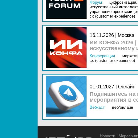
Форум
цифровизация,
искусственный интеллект 
управление проектами (pr
cx (customer experience)
16.11.2026 | Москва
ИИ КОНФА 2026 |
искусственному 
Конференция
маркетин
cx (customer experience)
01.01.2027 | Онлайн
Подпишитесь на 
мероприятия в с
Вебкаст
веб/онлайн
Новости
|
Мероприя