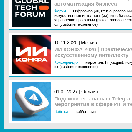
автоматизация бизнеса
Форум
цифровизация,
ит в образовании 
искусственный интеллект (ии),
ит в бизнес
управление проектами (project management
cx (customer experience)
16.11.2026 | Москва
ИИ КОНФА 2026 | Практическ
искусственному интеллекту
Конференция
маркетинг,
hr (кадры),
иск
cx (customer experience)
01.01.2027 | Онлайн
Подпишитесь на наш Telegra
мероприятия в сфере ИТ и т
Вебкаст
веб/онлайн