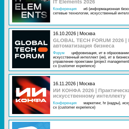
IT Elements 2026
Конференция
иб (информационная безо
сетевые технологии,
искусственный интелл
16.10.2026 | Москва
GLOBAL TECH FORUM 2026 |
автоматизация бизнеса
Форум
цифровизация,
ит в образовании 
искусственный интеллект (ии),
ит в бизнес
управление проектами (project management
cx (customer experience)
16.11.2026 | Москва
ИИ КОНФА 2026 | Практическ
искусственному интеллекту
Конференция
маркетинг,
hr (кадры),
иск
cx (customer experience)