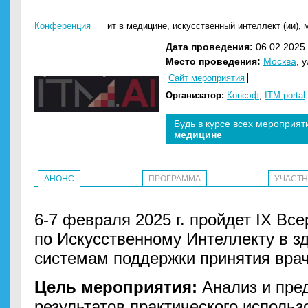
Конференция
ит в медицине
,
искусственный интеллект (ии)
,
Дата проведения:
06.02.2025 
Место проведения:
Москва
, 
Сайт мероприятия
Организатор:
Консэф
,
ITM portal
Будь в курсе всех мероприят
медицине
АНОНС
ПРОГРАММА
УЧАСТ
6-7 февраля 2025 г. пройдет IX Вс
по Искусственному Интеллекту в з
системам поддержки принятия вр
Цель мероприятия:
Анализ и пре
результатов
практического использ