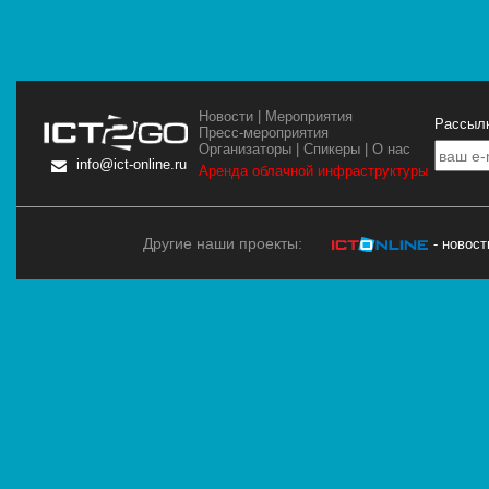
Новости
|
Мероприятия
Рассылк
Пресс-мероприятия
Организаторы
|
Спикеры
|
О нас
info@ict-online.ru
Аренда облачной инфраструктуры
Другие наши проекты:
- новос