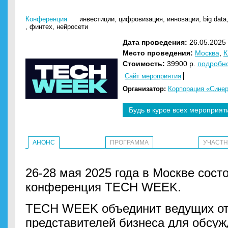
Конференция
инвестиции
,
цифровизация
,
инновации
,
big data
,
финтех
,
нейросети
Дата проведения:
26.05.2025 
Место проведения:
Москва
,
К
Стоимость:
39900 р.
подробн
Сайт мероприятия
Организатор:
Корпорация «Синер
Будь в курсе всех мероприят
АНОНС
ПРОГРАММА
УЧАСТ
26-28 мая 2025 года в Москве сост
конференция TECH WEEK.
TECH WEEK объединит ведущих от
представителей бизнеса для обсуж