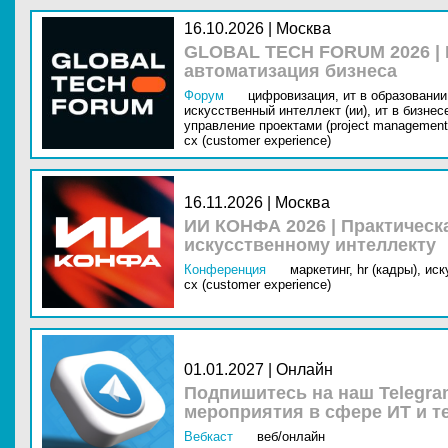
16.10.2026 | Москва
GLOBAL TECH FORUM 2026 |
автоматизация бизнеса
Форум
цифровизация,
ит в образовании 
искусственный интеллект (ии),
ит в бизнес
управление проектами (project management
cx (customer experience)
16.11.2026 | Москва
ИИ КОНФА 2026 | Практическ
искусственному интеллекту
Конференция
маркетинг,
hr (кадры),
иск
cx (customer experience)
01.01.2027 | Онлайн
Подпишитесь на наш Telegra
мероприятия в сфере ИТ и т
Вебкаст
веб/онлайн