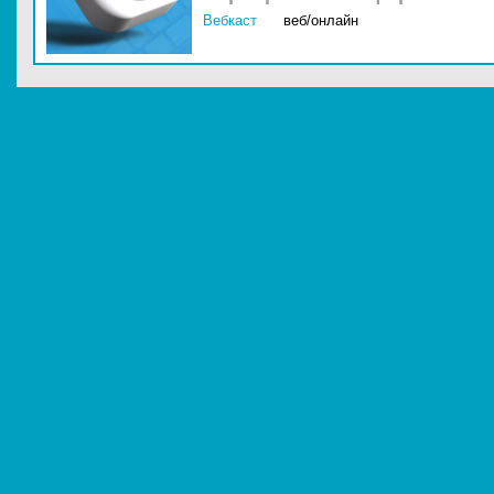
Вебкаст
веб/онлайн