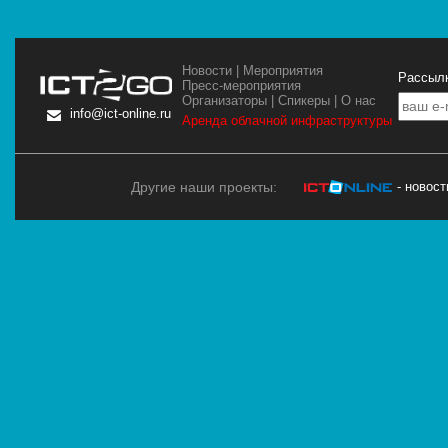
Новости
|
Мероприятия
Рассылк
Пресс-мероприятия
Организаторы
|
Спикеры
|
О нас
info@ict-online.ru
Аренда облачной инфраструктуры
Другие наши проекты:
- новос