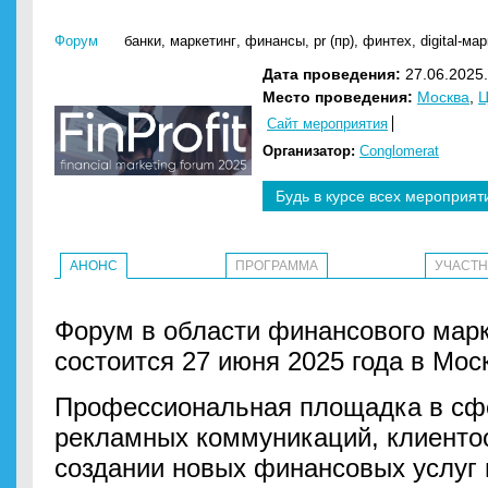
Форум
банки
,
маркетинг
,
финансы
,
pr (пр)
,
финтех
,
digital-ма
Дата проведения:
27.06.2025.
Место проведения:
Москва
,
Ц
Сайт мероприятия
Организатор:
Conglomerat
Будь в курсе всех мероприят
АНОНС
ПРОГРАММА
УЧАСТ
Форум в области финансового марке
состоится 27 июня 2025 года в Мос
Профессиональная площадка в сфе
рекламных коммуникаций, клиенто
создании новых финансовых услуг 