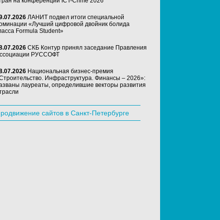
тран на конференции ICT-Crime 2026
9.07.2026
ЛАНИТ подвел итоги специальной
оминации «Лучший цифровой двойник болида
ласса Formula Student»
8.07.2026
СКБ Контур принял заседание Правления
ссоциации РУССОФТ
8.07.2026
Национальная бизнес-премия
Строительство. Инфраструктура. Финансы – 2026»:
азваны лауреаты, определившие векторы развития
трасли
родвижение сайтов в Санкт-Петербурге