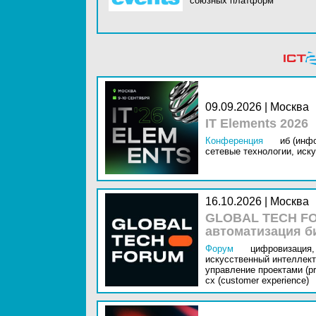
союзных платформ
09.09.2026 | Москва
IT Elements 2026
Конференция
иб (инф
сетевые технологии,
иску
16.10.2026 | Москва
GLOBAL TECH FO
автоматизация б
Форум
цифровизация,
искусственный интеллект 
управление проектами (pr
cx (customer experience)