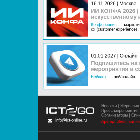
16.11.2026 | Москва
ИИ КОНФА 2026 |
искусственному 
Конференция
маркетин
cx (customer experience)
01.01.2027 | Онлайн
Подпишитесь на 
мероприятия в с
Вебкаст
веб/онлайн
Новости
|
Мероприя
Пресс-мероприятия
Организаторы
|
Спи
info@ict-online.ru
Аренда облачной и