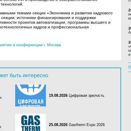
с
технологий.
2
лавными темами секции «Экономика и развитие кадрового
н
й секции: источники финансирования и поддержки
к
тивности проектов автоматизации, программы высшего и
окотехнологичных кадров и профессиональная
2
А
2
ятия и конференции г. Москва
«
н
о
П
жет быть интересно
19.08.2026
Цифровая зрелость
и
25.08.2026
Gastherm Expo 2026
е