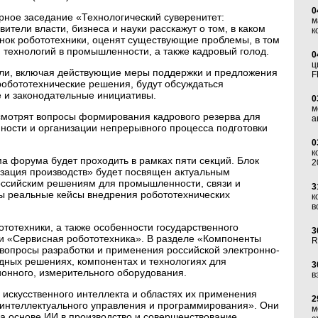
0
ное заседание «Технологический суверенитет:
м
ители власти, бизнеса и науки расскажут о том, в каком
к
ынок робототехники, оценят существующие проблемы, в том
 технологий в промышленности, а также кадровый голод.
0
ц
асли, включая действующие меры поддержки и предложения
F
робототехнические решения, будут обсуждаться
е и законодательные инициативы.
0
м
смотрят вопросы формирования кадрового резерва для
а
ости и организации непрерывного процесса подготовки
0
к
а форума будет проходить в рамках пяти секций. Блок
2
зация производств» будет посвящен актуальным
оссийским решениям для промышленности, связи и
3
ны реальные кейсы внедрения робототехнических
к
в
тотехники, а также особенности государственного
3
и «Сервисная робототехника». В разделе «Компоненты
R
 вопросы разработки и применения российской электронно-
дных решениях, компонентах и технологиях для
3
ионного, измерительного оборудования.
в
 искусственного интеллекта и областях их применения
2
ы интеллектуального управления и программирования». Они
м
а основе ИИ в производство и совершенствование