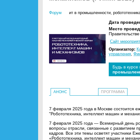
Форум
ит в промышленности
,
робототехник
Дата проведе
Место провед
Правительстве 
Сайт мероприя
Организатор:
К
управления
,
Фин
Будь в курсе
промышлен
АНОНС
ПРОГРАММА
7 февраля 2025 года в Москве состоится 
"Робототехника, интеллект машин и механ
7 февраля 2025 года — Всемирный день ро
вопросы отрасли, связанные с развитием п
кадров. Все эти темы осветят участники Е
«Робототехника, интеллект машин и механ