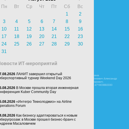
Пн
Вт
Ср
Чт
Пт
Сб
Вс
1
2
3
4
5
6
7
8
9
10
11
12
13
14
15
16
17
18
19
20
21
22
23
24
25
26
27
28
29
30
31
Новости ИТ-мероприятий
7.08.2026
ЛАНИТ завершил открытый
иберспортивный турнир Weekend Day 2026
6.08.2026
В Москве прошла вторая инженерная
онференция Kuber Community Day
5.08.2026
«Интегро Текнолоджиз» на Airline
perations Forum
4.08.2026
Как бизнесу адаптироваться к новым
иберугрозам: в Москве прошел бизнес-бранч с
ндреем Масаловичем