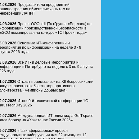
4.08.2026
Представители предприятий
ашиностроения обменялись опытом на
онференции ЛАНИТ
4.08.2026
Проект ООО «ЦЦТ» (Группа «Борлас») по
ифровизации производственной безопасности в
ESCO номинирован на конкурс «1С:Проект года»
3.08.2026
Основные ИТ-конференции и
ероприятия по цифровизации на неделе 3 - 9
вгуста 2026 года
3.08.2026
Все ИТ- и деловые мероприятия и
онференции в Петербурге на неделе с 3 по 9 августа
026 года
1.07.2026
Открыт прием заявок на XII Всероссийский
онкурс проектов в области корпоративного
олонтерства «Чемпионы добрых дел»
0.07.2026
Итоги 9-й технической конференции 1C-
arusTechDay 2026
0.07.2026
Международная ИТ-олимпиада GoIT.space
зяла бронзу на «Хакатонах России 2026»
9.07.2026
«Газинформсервис» провёл
еждународные киберучения для 22 команд из 12