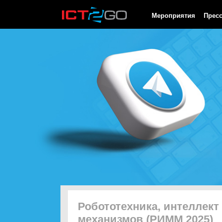
HTTP/1.0 200 OK Cache-Control: no-cache, private Date: Fri, 07 
Мероприятия
Прес
Робототехника, интеллект
механизмов (РИММ 2025)