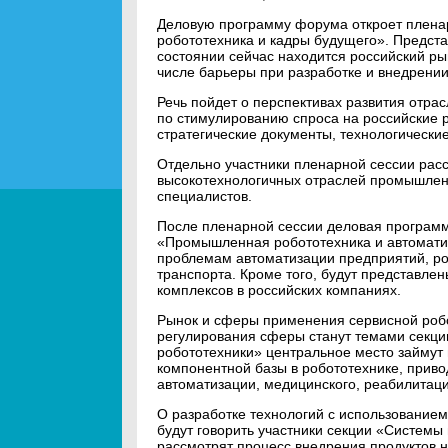
Деловую программу форума откроет пленар
робототехника и кадры будущего». Представ
состоянии сейчас находится российский р
числе барьеры при разработке и внедрении
Речь пойдет о перспективах развития отр
по стимулированию спроса на российские 
стратегические документы, технологически
Отдельно участники пленарной сессии рас
высокотехнологичных отраслей промышленн
специалистов.
После пленарной сессии деловая программ
«Промышленная робототехника и автомати
проблемам автоматизации предприятий, р
транспорта. Кроме того, будут представле
комплексов в российских компаниях.
Рынок и сферы применения сервисной робо
регулирования сферы станут темами секци
робототехники» центральное место займут
компонентной базы в робототехнике, приво
автоматизации, медицинского, реабилитац
О разработке технологий с использованием
будут говорить участники секции «Систем
рассмотрят процесс внедрения продуктов н