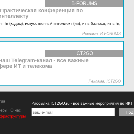
B-FORUMS
 Практическая конференция по
интеллекту
г,
hr (кадры),
искусственный интеллект (ии),
ит в бизнесе,
ит в hr,
Реклама. B-FORUMS
ICT2GO
наш Telegram-канал - все важные
фере ИТ и телекома
Реклама. ICT2GO
тия
Рассылка ICT2GO.ru - все важные мероприятия по ИКТ
керы
|
О нас
нфраструктуры