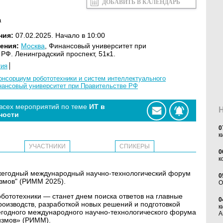
ДОБАВИТЬ В КАЛЕНДАРЬ
а
ния:
07.02.2025. Начало в 10:00
ения:
Москва
, Финансовый университет при
РФ. Ленинградский проспект, 51к1.
тия
онсорциум робототехники и систем интеллектуального
ансовый университет при Правительстве РФ
 всех мероприятий по теме
ИТ в
ности
0
к
УЧАСТНИКИ
СПИКЕРЫ
0
к
ежегодный международный научно-технологический форум
0
измов" (РИММ 2025).
O
бототехники — станет днем поиска ответов на главные
0
роизводств, разработкой новых решений и подготовкой
к
жегодного международного научно-технологического форума
А
измов» (РИММ).