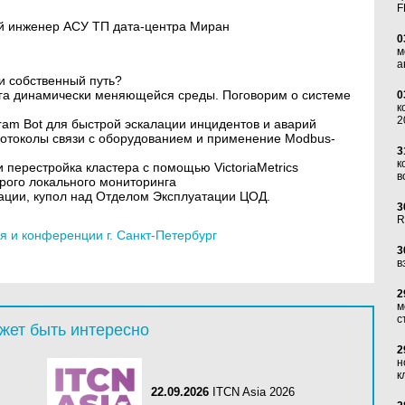
F
ий инженер АСУ ТП дата-центра Миран
0
м
а
и собственный путь?
га динамически меняющейся среды. Поговорим о системе
0
к
2
ram Bot для быстрой эскалации инцидентов и аварий
ротоколы связи с оборудованием и применение Modbus-
3
к
перестройка кластера с помощью VictoriaMetrics
в
рого локального мониторинга
ации, купол над Отделом Эксплуатации ЦОД.
3
R
 и конференции г. Санкт-Петербург
3
в
2
м
с
жет быть интересно
2
н
к
22.09.2026
ITCN Asia 2026