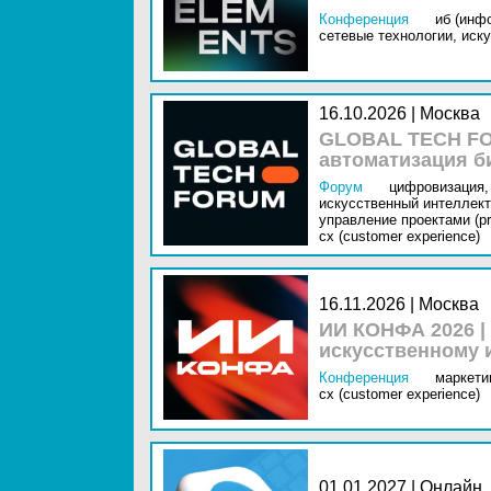
Конференция
иб (инф
сетевые технологии,
иску
16.10.2026 | Москва
GLOBAL TECH FO
автоматизация б
Форум
цифровизация,
искусственный интеллект 
управление проектами (pr
cx (customer experience)
16.11.2026 | Москва
ИИ КОНФА 2026 |
искусственному 
Конференция
маркетин
cx (customer experience)
01.01.2027 | Онлайн