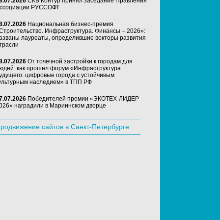
8.07.2026
СКБ Контур принял заседание Правления
ссоциации РУССОФТ
8.07.2026
Национальная бизнес-премия
Строительство. Инфраструктура. Финансы – 2026»:
азваны лауреаты, определившие векторы развития
трасли
8.07.2026
От точечной застройки к городам для
юдей: как прошел форум «Инфраструктура
удущего: цифровые города с устойчивым
ультурным наследием» в ТПП РФ
7.07.2026
Победителей премии «ЭКОТЕХ-ЛИДЕР
026» наградили в Мариинском дворце
родвижение сайтов в Санкт-Петербурге