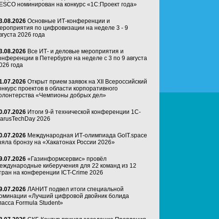
ESCO номинирован на конкурс «1С:Проект года»
3.08.2026
Основные ИТ-конференции и
ероприятия по цифровизации на неделе 3 - 9
вгуста 2026 года
3.08.2026
Все ИТ- и деловые мероприятия и
онференции в Петербурге на неделе с 3 по 9 августа
026 года
1.07.2026
Открыт прием заявок на XII Всероссийский
онкурс проектов в области корпоративного
олонтерства «Чемпионы добрых дел»
0.07.2026
Итоги 9-й технической конференции 1C-
arusTechDay 2026
0.07.2026
Международная ИТ-олимпиада GoIT.space
зяла бронзу на «Хакатонах России 2026»
9.07.2026
«Газинформсервис» провёл
еждународные киберучения для 22 команд из 12
тран на конференции ICT-Crime 2026
9.07.2026
ЛАНИТ подвел итоги специальной
оминации «Лучший цифровой двойник болида
ласса Formula Student»