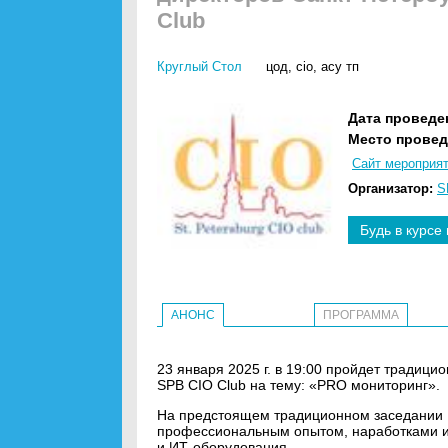
Club
Круглый Стол
цод
,
cio
,
асу тп
Дата проведе
Место провед
Сайт мероприя
Организатор:
S
Будь в курсе
АНОНС
ПРОГРАММА
23 января 2025 г. в 19:00 пройдет традиц
SPB CIO Club на тему: «PRO мониторинг».
На предстоящем традиционном заседании 
профессиональным опытом, наработками и
и ИТ-оборудования.