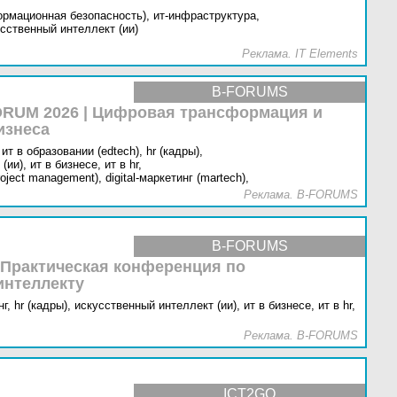
ормационная безопасность),
ит-инфраструктура,
сственный интеллект (ии)
Реклама. IT Elements
B-FORUMS
RUM 2026 | Цифровая трансформация и
изнеса
ит в образовании (edtech),
hr (кадры),
(ии),
ит в бизнесе,
ит в hr,
oject management),
digital-маркетинг (martech),
Реклама. B-FORUMS
B-FORUMS
 Практическая конференция по
интеллекту
г,
hr (кадры),
искусственный интеллект (ии),
ит в бизнесе,
ит в hr,
Реклама. B-FORUMS
ICT2GO