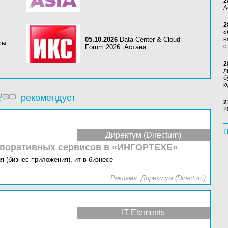
2
А
2
«
05.10.2026
Data Center & Cloud
н
сы
о
Forum 2026. Астана
2
л
б
к
рекомендует
2
2
П
Директум (Directum)
рпоративных сервисов в «ИНГОРТЕХЕ»
я (бизнес-приложения),
ит в бизнесе
Реклама. Директум (Directum)
IT Elements