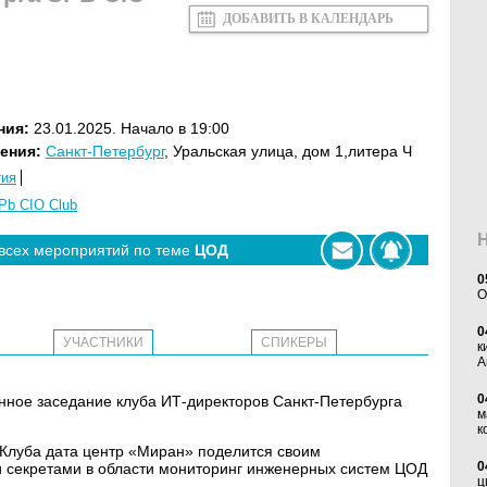
ДОБАВИТЬ В КАЛЕНДАРЬ
ния:
23.01.2025. Начало в 19:00
ения:
Санкт-Петербург
, Уральская улица, дом 1,литера Ч
тия
Pb CIO Club
 всех мероприятий по теме
ЦОД
0
O
0
УЧАСТНИКИ
СПИКЕРЫ
к
А
0
ионное заседание клуба ИТ-директоров Санкт-Петербурга
м
к
Клуба дата центр «Миран» поделится своим
0
 секретами в области мониторинг инженерных систем ЦОД
ц