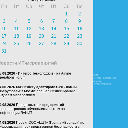
Пн
Вт
Ср
Чт
Пт
Сб
Вс
1
2
3
4
5
6
7
8
9
10
11
12
13
14
15
16
17
18
19
20
21
22
23
24
25
26
27
28
29
30
31
Новости ИТ-мероприятий
5.08.2026
«Интегро Текнолоджиз» на Airline
perations Forum
4.08.2026
Как бизнесу адаптироваться к новым
иберугрозам: в Москве прошел бизнес-бранч с
ндреем Масаловичем
4.08.2026
Представители предприятий
ашиностроения обменялись опытом на
онференции ЛАНИТ
4.08.2026
Проект ООО «ЦЦТ» (Группа «Борлас») по
ифровизации производственной безопасности в