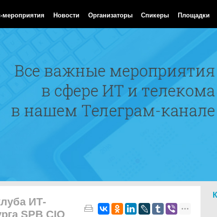
 Aug 2026 02:34:48 GMT
с-мероприятия
Новости
Организаторы
Спикеры
Площадки
луба ИТ-
урга SPB CIO