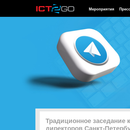
HTTP/1.0 200 OK Cache-Control: no-cache, private Date: Thu, 06
Мероприятия
Прес
Традиционное заседание к
директоров Санкт-Петерб