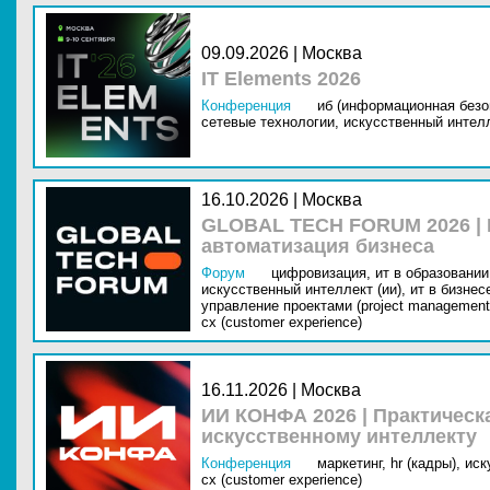
09.09.2026 | Москва
IT Elements 2026
Конференция
иб (информационная безо
сетевые технологии,
искусственный интелл
16.10.2026 | Москва
GLOBAL TECH FORUM 2026 |
автоматизация бизнеса
Форум
цифровизация,
ит в образовании 
искусственный интеллект (ии),
ит в бизнес
управление проектами (project management
cx (customer experience)
16.11.2026 | Москва
ИИ КОНФА 2026 | Практическ
искусственному интеллекту
Конференция
маркетинг,
hr (кадры),
иск
cx (customer experience)