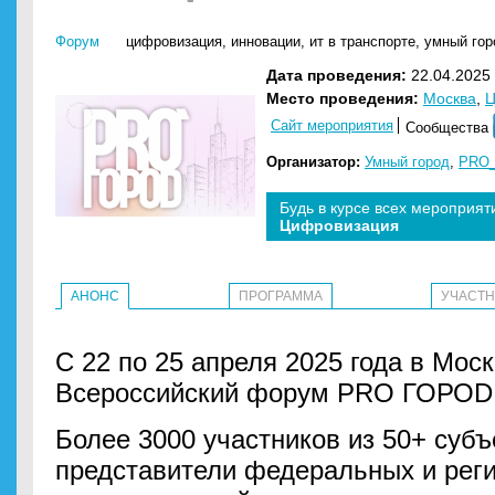
Форум
цифровизация
,
инновации
,
ит в транспорте
,
умный гор
Дата проведения:
22.04.2025 
Место проведения:
Москва
,
Ц
Сайт мероприятия
Сообщества
Организатор:
Умный город
,
PRO
Будь в курсе всех мероприят
Цифровизация
АНОНС
ПРОГРАММА
УЧАСТ
С 22 по 25 апреля 2025 года в Мос
Всероссийский форум PRO ГОРОD
Более 3000 участников из 50+ субъ
представители федеральных и рег