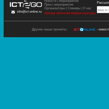
Новости
|
Мероприятия
Рассылк
Пресс-мероприятия
Организаторы
|
Спикеры
|
О нас
info@ict-online.ru
Аренда облачной инфраструктуры
Другие наши проекты:
- новос