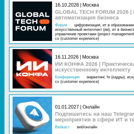
16.10.2026 | Москва
GLOBAL TECH FORUM 2026 |
автоматизация бизнеса
Форум
цифровизация,
ит в образовании 
искусственный интеллект (ии),
ит в бизнес
управление проектами (project management
cx (customer experience)
16.11.2026 | Москва
ИИ КОНФА 2026 | Практическ
искусственному интеллекту
Конференция
маркетинг,
hr (кадры),
иск
cx (customer experience)
01.01.2027 | Онлайн
Подпишитесь на наш Telegra
мероприятия в сфере ИТ и т
Вебкаст
веб/онлайн