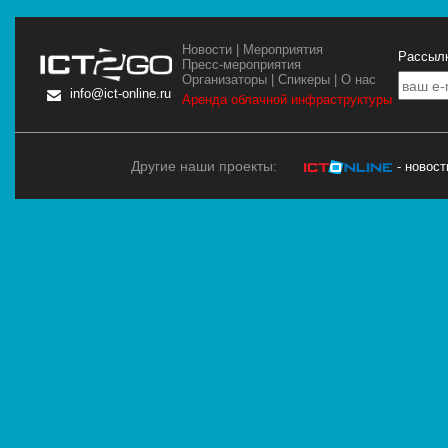
Новости
|
Мероприятия
Рассылк
Пресс-мероприятия
Организаторы
|
Спикеры
|
О нас
info@ict-online.ru
Аренда облачной инфраструктуры
Другие наши проекты:
- новос