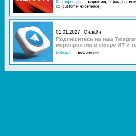
Конференция
маркетинг,
hr (кадры),
иск
cx (customer experience)
01.01.2027 | Онлайн
Подпишитесь на наш Telegra
мероприятия в сфере ИТ и т
Вебкаст
веб/онлайн