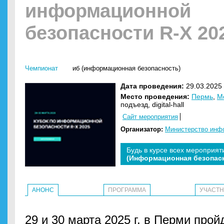
информационной
безопасности R-X 20
Чемпионат
иб (информационная безопасность)
Дата проведения:
29.03.2025 
Место проведения:
Пермь
,
Mo
подъезд, digital-hall
Сайт мероприятия
Организатор:
Министерство инфо
Будь в курсе всех мероприят
(Информационная безопас
АНОНС
ПРОГРАММА
УЧАСТ
29 и 30 марта 2025 г. в Перми прой