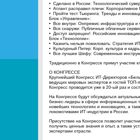
• Сделано в России: Технологический суве
• Атлант расправил плечи: Корпоративное
• Пройти тест Тьюринга: Тренды и инновац
Блок «Управление»:
• Все внутри: Онпремис инфраструктура и 
• Все снаружи: Публичные облачные серви
• Доступ запрещен!: Российские инноваци
Блок «Технологии»:
• Казнить нельзя помиловать: Стратегия И
• Культурный Питер: Корп. культура и кадр
• Все лучшее Шефу: Современные инструм
Традиционно в Конгрессе примут участие 
О КОНГРЕССЕ
Крупнейший Конгресс ИТ-Директоров «Белы
ведущих мировых экспертов и гостей ТОП-
Конгресс проводится уже в 20-ый раз и сос
На Конгрессе будут обсуждаться актуальны
бизнес-лидеры в сфере информационных те
новейших технологиях и инновациях, а так
локомотивами ИТ-индустрии в России.
Присутствие на Конгрессе позволит участн
получить ценные знания и опыт, а также у
экспертами отрасли.