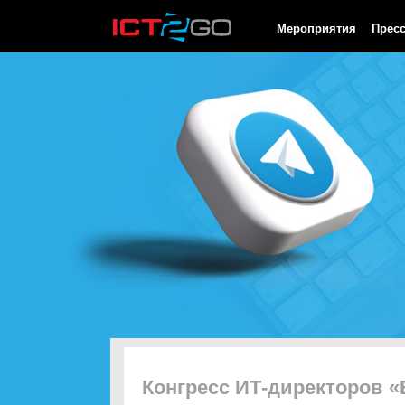
HTTP/1.0 200 OK Cache-Control: no-cache, private Date: Sat, 08 
Мероприятия
Прес
Конгресс ИТ-директоров 