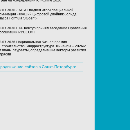
тран на конференции ICT-Crime 2026
9.07.2026
ЛАНИТ подвел итоги специальной
оминации «Лучший цифровой двойник болида
ласса Formula Student»
8.07.2026
СКБ Контур принял заседание Правления
ссоциации РУССОФТ
8.07.2026
Национальная бизнес-премия
Строительство. Инфраструктура. Финансы – 2026»:
азваны лауреаты, определившие векторы развития
трасли
родвижение сайтов в Санкт-Петербурге