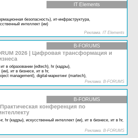
IT Elements
ормационная безопасность),
ит-инфраструктура,
сственный интеллект (ии)
Реклама. IT Elements
B-FORUMS
RUM 2026 | Цифровая трансформация и
изнеса
ит в образовании (edtech),
hr (кадры),
(ии),
ит в бизнесе,
ит в hr,
oject management),
digital-маркетинг (martech),
Реклама. B-FORUMS
B-FORUMS
 Практическая конференция по
интеллекту
г,
hr (кадры),
искусственный интеллект (ии),
ит в бизнесе,
ит в hr,
Реклама. B-FORUMS