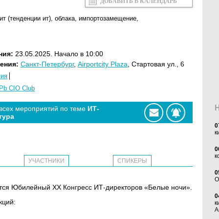
ДОБАВИТЬ В КАЛЕНДАРЬ
ит (тенденции ит)
,
облака
,
импортозамещение
,
ния:
23.05.2025. Начало в 10:00
ения:
Санкт-Петербург
,
Airportcity Plaza
, Стартовая ул., 6
тия
Pb CIO Club
 всех мероприятий по теме
ИТ-
тура
0
к
0
к
УЧАСТНИКИ
СПИКЕРЫ
0
O
оится Юбилейный XX Конгресс ИТ-директоров «Белые ночи».
0
кций:
к
А