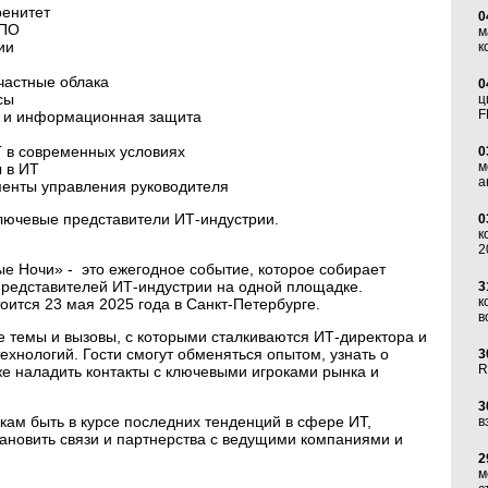
ренитет
0
 ПО
м
ии
к
частные облака
0
сы
ц
F
и и информационная защита
Т в современных условиях
0
м
ы в ИТ
а
енты управления руководителя
ключевые представители ИТ-индустрии.
0
к
2
е Ночи» - это ежегодное событие, которое собирает
представителей ИТ-индустрии на одной площадке.
3
к
тоится 23 мая 2025 года в Санкт-Петербурге.
в
е темы и вызовы, с которыми сталкиваются ИТ-директора и
хнологий. Гости смогут обменяться опытом, узнать о
3
R
же наладить контакты с ключевыми игроками рынка и
3
икам быть в курсе последних тенденций в сфере ИТ,
в
становить связи и партнерства с ведущими компаниями и
2
м