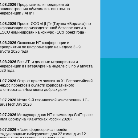
4.08.2026
Представители предприятий
ашиностроения обменялись опытом на
онференции ЛАНИТ
4.08.2026
Проект ООО «ЦЦТ» (Группа «Борлас») по
ифровизации производственной безопасности в
ESCO номинирован на конкурс «1С:Проект года»
3.08.2026
Основные ИТ-конференции и
ероприятия по цифровизации на неделе 3 - 9
вгуста 2026 года
3.08.2026
Все ИТ- и деловые мероприятия и
онференции в Петербурге на неделе с 3 по 9 августа
026 года
1.07.2026
Открыт прием заявок на XII Всероссийский
онкурс проектов в области корпоративного
олонтерства «Чемпионы добрых дел»
0.07.2026
Итоги 9-й технической конференции 1C-
arusTechDay 2026
0.07.2026
Международная ИТ-олимпиада GoIT.space
зяла бронзу на «Хакатонах России 2026»
9.07.2026
«Газинформсервис» провёл
еждународные киберучения для 22 команд из 12