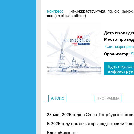
Конгресс
ит-инфраструктура
,
по
,
cio
,
рынок 
cdo (chief data officer)
Дата проведе
Место провед
Сайт мероприя
Организатор:
S
Будь в курсе
инфраструк
АНОНС
ПРОГРАММА
23 мая 2025 года в Санкт-Петрбурге сост
В 2025 году организаторы подготовили 9 се
Блок «Бизнес»: