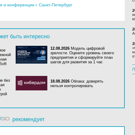
с
 и конференции г. Санкт-Петербург
2
н
к
2
А
жет быть интересно
2
«
12.08.2026
Модель цифровой
мое
н
зрелости. Оцените уровень своего
дежной
о
предприятия и сформируйте план
сная
шагов для развития за 1 час
Soft
П
е без
18.08.2026
Облака: доверять
кая
нельзя контролировать
е
урой
рекомендует