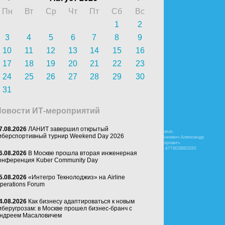
Пн
Вт
Ср
Чт
Пт
Сб
Вс
1
2
3
4
5
6
7
8
9
10
11
12
13
14
15
16
17
18
19
20
21
22
23
24
25
26
27
28
29
30
31
Новости ИТ-мероприятий
7.08.2026
ЛАНИТ завершил открытый
иберспортивный турнир Weekend Day 2026
6.08.2026
В Москве прошла вторая инженерная
онференция Kuber Community Day
5.08.2026
«Интегро Текнолоджиз» на Airline
perations Forum
4.08.2026
Как бизнесу адаптироваться к новым
иберугрозам: в Москве прошел бизнес-бранч с
ндреем Масаловичем