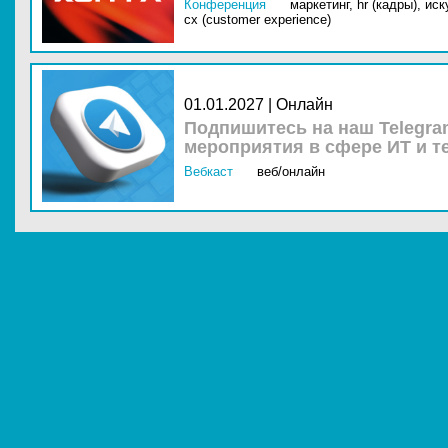
Конференция
маркетинг,
hr (кадры),
иск
cx (customer experience)
01.01.2027 | Онлайн
Подпишитесь на наш Telegra
мероприятия в сфере ИТ и т
Вебкаст
веб/онлайн