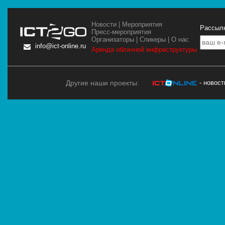
Новости
|
Мероприятия
Рассылк
Пресс-мероприятия
Организаторы
|
Спикеры
|
О нас
info@ict-online.ru
Аренда облачной инфраструктуры
Другие наши проекты:
- новос