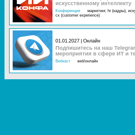
искусственному интеллекту
Конференция
маркетинг,
hr (кадры),
иск
cx (customer experience)
01.01.2027 | Онлайн
Подпишитесь на наш Telegra
мероприятия в сфере ИТ и т
Вебкаст
веб/онлайн