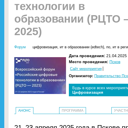
технологии в
образовании (РЦТО
2025)
Форум
цифровизация
,
ит в образовании (edtech)
,
по
,
ит в рег
Дата проведения:
21.04.2025 
Место проведения:
Псков
Сайт мероприятия
Организатор:
Правительство Пск
Будь в курсе всех мероприят
Цифровизация
АНОНС
ПРОГРАММА
УЧАСТ
21–23 апреля 2025 года в Пскове п