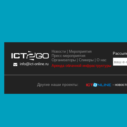
Новости
|
Мероприятия
Рассылк
Пресс-мероприятия
Организаторы
|
Спикеры
|
О нас
info@ict-online.ru
Аренда облачной инфраструктуры
Другие наши проекты:
- новос