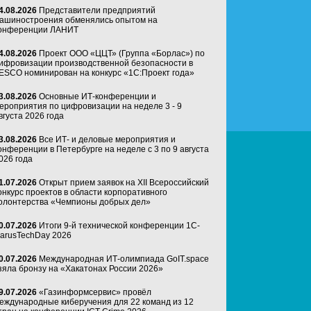
4.08.2026
Представители предприятий
ашиностроения обменялись опытом на
онференции ЛАНИТ
4.08.2026
Проект ООО «ЦЦТ» (Группа «Борлас») по
ифровизации производственной безопасности в
ESCO номинирован на конкурс «1С:Проект года»
3.08.2026
Основные ИТ-конференции и
ероприятия по цифровизации на неделе 3 - 9
вгуста 2026 года
3.08.2026
Все ИТ- и деловые мероприятия и
онференции в Петербурге на неделе с 3 по 9 августа
026 года
1.07.2026
Открыт прием заявок на XII Всероссийский
онкурс проектов в области корпоративного
олонтерства «Чемпионы добрых дел»
0.07.2026
Итоги 9-й технической конференции 1C-
arusTechDay 2026
0.07.2026
Международная ИТ-олимпиада GoIT.space
зяла бронзу на «Хакатонах России 2026»
9.07.2026
«Газинформсервис» провёл
еждународные киберучения для 22 команд из 12