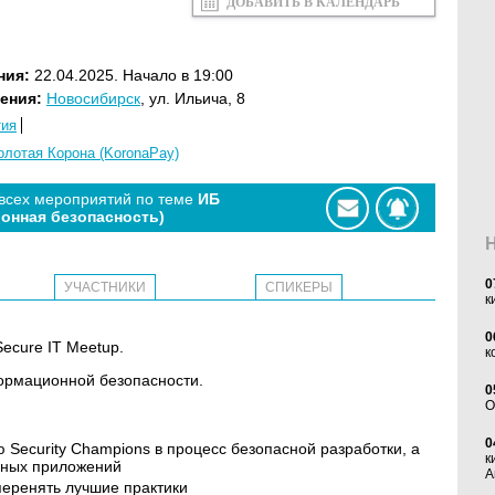
ДОБАВИТЬ В КАЛЕНДАРЬ
ния:
22.04.2025. Начало в 19:00
ения:
Новосибирск
, ул. Ильича, 8
тия
олотая Корона (KoronaPay)
 всех мероприятий по теме
ИБ
онная безопасность)
0
УЧАСТНИКИ
СПИКЕРЫ
к
0
Secure IT Meetup.
к
ормационной безопасности.
0
O
0
 Security Champions в процесс безопасной разработки, а
к
ьных приложений
А
перенять лучшие практики