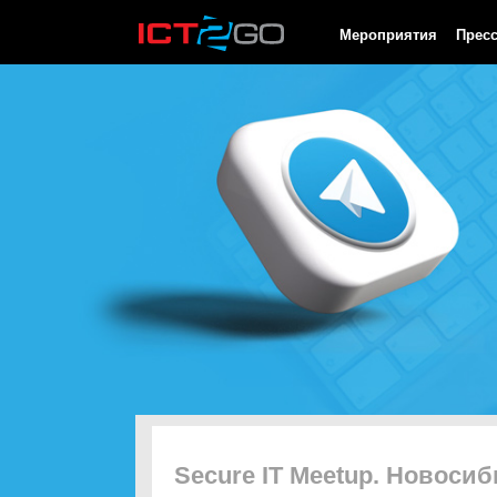
HTTP/1.0 200 OK Cache-Control: no-cache, private Date: Fri, 07 
Мероприятия
Прес
Secure IT Meetup. Новосиб