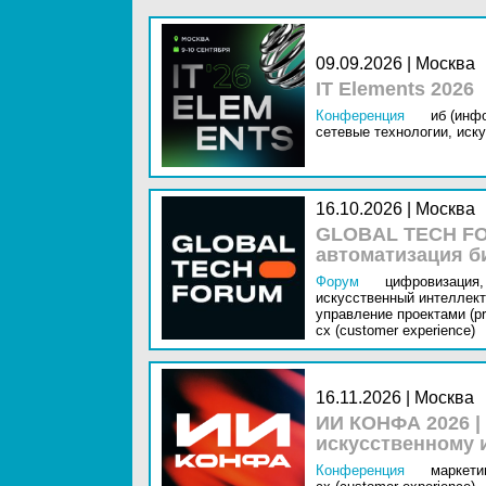
09.09.2026 | Москва
IT Elements 2026
Конференция
иб (инф
сетевые технологии,
иску
16.10.2026 | Москва
GLOBAL TECH FO
автоматизация б
Форум
цифровизация,
искусственный интеллект 
управление проектами (pr
cx (customer experience)
16.11.2026 | Москва
ИИ КОНФА 2026 |
искусственному 
Конференция
маркетин