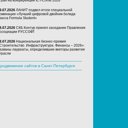
тран на конференции ICT-Crime 2026
9.07.2026
ЛАНИТ подвел итоги специальной
оминации «Лучший цифровой двойник болида
ласса Formula Student»
8.07.2026
СКБ Контур принял заседание Правления
ссоциации РУССОФТ
8.07.2026
Национальная бизнес-премия
Строительство. Инфраструктура. Финансы – 2026»:
азваны лауреаты, определившие векторы развития
трасли
родвижение сайтов в Санкт-Петербурге