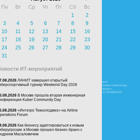
Пн
Вт
Ср
Чт
Пт
Сб
Вс
1
2
3
4
5
6
7
8
9
10
11
12
13
14
15
16
17
18
19
20
21
22
23
24
25
26
27
28
29
30
31
Новости ИТ-мероприятий
7.08.2026
ЛАНИТ завершил открытый
иберспортивный турнир Weekend Day 2026
6.08.2026
В Москве прошла вторая инженерная
онференция Kuber Community Day
5.08.2026
«Интегро Текнолоджиз» на Airline
perations Forum
4.08.2026
Как бизнесу адаптироваться к новым
иберугрозам: в Москве прошел бизнес-бранч с
ндреем Масаловичем