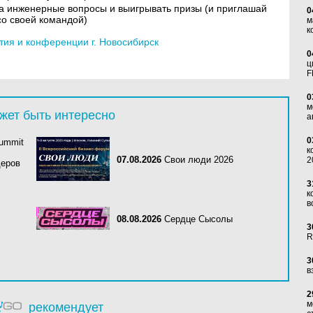
 на инженерные вопросы и выигрывать призы (и приглашай
0
со своей командой)
м
к
ия и конференции г. Новосибирск
0
ц
F
0
м
жет быть интересно
а
0
Summit
к
07.08.2026
Свои люди 2026
2
деров
3
к
в
08.08.2026
Сердце Сысолы
3
R
3
в
2
м
рекомендует