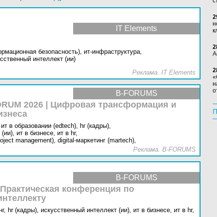
с
2
н
IT Elements
к
2
ормационная безопасность),
ит-инфраструктура,
А
сственный интеллект (ии)
2
Реклама. IT Elements
«
н
о
B-FORUMS
RUM 2026 | Цифровая трансформация и
П
изнеса
ит в образовании (edtech),
hr (кадры),
(ии),
ит в бизнесе,
ит в hr,
oject management),
digital-маркетинг (martech),
Реклама. B-FORUMS
B-FORUMS
 Практическая конференция по
интеллекту
г,
hr (кадры),
искусственный интеллект (ии),
ит в бизнесе,
ит в hr,