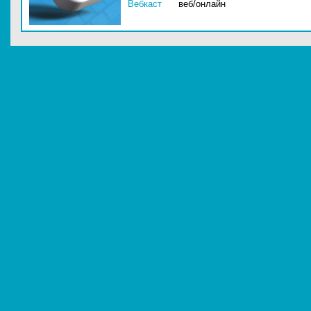
Вебкаст
веб/онлайн