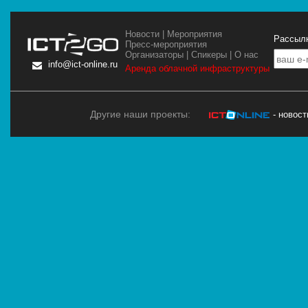
Новости
|
Мероприятия
Рассылк
Пресс-мероприятия
Организаторы
|
Спикеры
|
О нас
info@ict-online.ru
Аренда облачной инфраструктуры
Другие наши проекты:
- новос