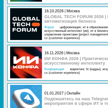
16.10.2026 | Москва
GLOBAL TECH FORUM 2026 |
автоматизация бизнеса
Форум
цифровизация,
ит в образовании 
искусственный интеллект (ии),
ит в бизнес
управление проектами (project management
cx (customer experience)
16.11.2026 | Москва
ИИ КОНФА 2026 | Практическ
искусственному интеллекту
Конференция
маркетинг,
hr (кадры),
иск
cx (customer experience)
01.01.2027 | Онлайн
Подпишитесь на наш Telegra
мероприятия в сфере ИТ и т