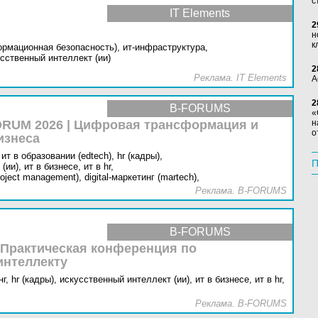
с
IT Elements
2
н
к
ормационная безопасность),
ит-инфраструктура,
сственный интеллект (ии)
2
Реклама. IT Elements
А
2
B-FORUMS
«
RUM 2026 | Цифровая трансформация и
н
о
изнеса
ит в образовании (edtech),
hr (кадры),
П
(ии),
ит в бизнесе,
ит в hr,
oject management),
digital-маркетинг (martech),
Реклама. B-FORUMS
B-FORUMS
 Практическая конференция по
интеллекту
г,
hr (кадры),
искусственный интеллект (ии),
ит в бизнесе,
ит в hr,
Реклама. B-FORUMS