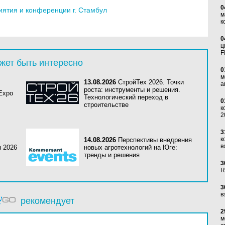
0
ятия и конференции г. Стамбул
м
к
0
ц
F
жет быть интересно
0
м
13.08.2026
СтройТех 2026. Точки
а
роста: инструменты и решения.
 Expo
Технологический переход в
0
строительстве
к
2
3
к
14.08.2026
Перспективы внедрения
в
ы 2026
новых агротехнологий на Юге:
тренды и решения
3
R
3
в
рекомендует
2
м