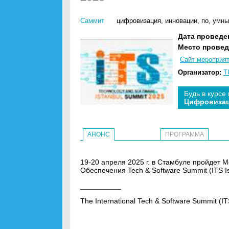
Саммит
цифровизация
,
инновации
,
по
,
умны
Дата проведе
Место провед
Сайт мероприя
Организатор:
T
Будь в курсе
Цифровиза
АНОНС
ПРОГРАММА
19-20 апреля 2025 г. в Стамбуле пройдет
Обеспечения Tech & Software Summit (ITS Is
__________
The International Tech & Software Summit (ITS 