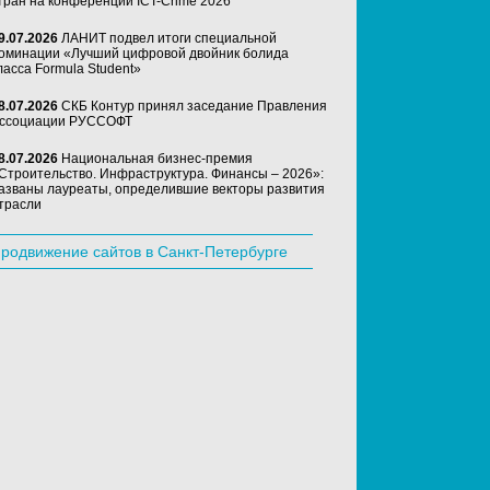
тран на конференции ICT-Crime 2026
9.07.2026
ЛАНИТ подвел итоги специальной
оминации «Лучший цифровой двойник болида
ласса Formula Student»
8.07.2026
СКБ Контур принял заседание Правления
ссоциации РУССОФТ
8.07.2026
Национальная бизнес-премия
Строительство. Инфраструктура. Финансы – 2026»:
азваны лауреаты, определившие векторы развития
трасли
родвижение сайтов в Санкт-Петербурге