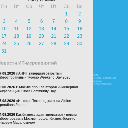
Пн
Вт
Ср
Чт
Пт
Сб
Вс
1
2
3
4
5
6
7
8
9
10
11
12
13
14
15
16
17
18
19
20
21
22
23
24
25
26
27
28
29
30
31
Новости ИТ-мероприятий
7.08.2026
ЛАНИТ завершил открытый
иберспортивный турнир Weekend Day 2026
6.08.2026
В Москве прошла вторая инженерная
онференция Kuber Community Day
5.08.2026
«Интегро Текнолоджиз» на Airline
perations Forum
4.08.2026
Как бизнесу адаптироваться к новым
иберугрозам: в Москве прошел бизнес-бранч с
ндреем Масаловичем