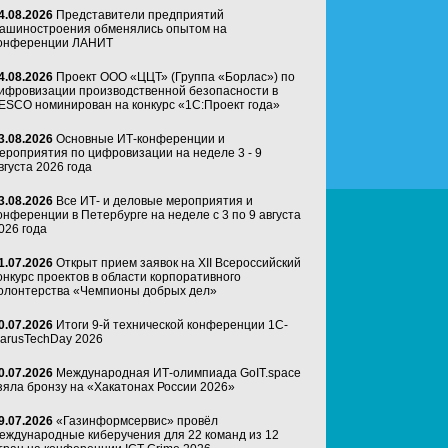
4.08.2026
Представители предприятий
ашиностроения обменялись опытом на
онференции ЛАНИТ
4.08.2026
Проект ООО «ЦЦТ» (Группа «Борлас») по
ифровизации производственной безопасности в
ESCO номинирован на конкурс «1С:Проект года»
3.08.2026
Основные ИТ-конференции и
ероприятия по цифровизации на неделе 3 - 9
вгуста 2026 года
3.08.2026
Все ИТ- и деловые мероприятия и
онференции в Петербурге на неделе с 3 по 9 августа
026 года
1.07.2026
Открыт прием заявок на XII Всероссийский
онкурс проектов в области корпоративного
олонтерства «Чемпионы добрых дел»
0.07.2026
Итоги 9-й технической конференции 1C-
arusTechDay 2026
0.07.2026
Международная ИТ-олимпиада GoIT.space
зяла бронзу на «Хакатонах России 2026»
9.07.2026
«Газинформсервис» провёл
еждународные киберучения для 22 команд из 12