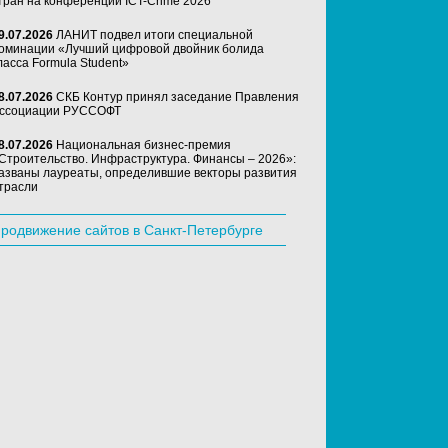
тран на конференции ICT-Crime 2026
9.07.2026
ЛАНИТ подвел итоги специальной
оминации «Лучший цифровой двойник болида
ласса Formula Student»
8.07.2026
СКБ Контур принял заседание Правления
ссоциации РУССОФТ
8.07.2026
Национальная бизнес-премия
Строительство. Инфраструктура. Финансы – 2026»:
азваны лауреаты, определившие векторы развития
трасли
родвижение сайтов в Санкт-Петербурге