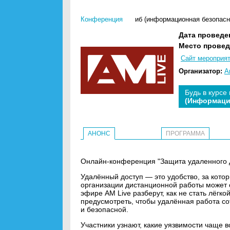
Конференция
иб (информационная безопасн
Дата проведе
Место провед
Сайт мероприя
Организатор:
A
Будь в курсе
(Информаци
АНОНС
ПРОГРАММА
Онлайн-конференция "Защита удаленного до
Удалённый доступ — это удобство, за кото
организации дистанционной работы может с
эфире AM Live разберут, как не стать лёг
предусмотреть, чтобы удалённая работа со
и безопасной.
Участники узнают, какие уязвимости чаще 