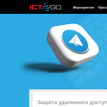
HTTP/1.0 200 OK Cache-Control: no-cache, private Date: Fri, 07 
Мероприятия
Прес
Защита удаленного досту