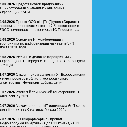
4.08.2026
Представители предприятий
ашиностроения обменялись опытом на
онференции ЛАНИТ
4.08.2026
Проект ООО «ЦЦТ» (Группа «Борлас») по
ифровизации производственной безопасности в
ESCO номинирован на конкурс «1С:Проект года»
3.08.2026
Основные ИТ-конференции и
ероприятия по цифровизации на неделе 3 - 9
вгуста 2026 года
3.08.2026
Все ИТ- и деловые мероприятия и
онференции в Петербурге на неделе с 3 по 9 августа
026 года
1.07.2026
Открыт прием заявок на XII Всероссийский
онкурс проектов в области корпоративного
олонтерства «Чемпионы добрых дел»
0.07.2026
Итоги 9-й технической конференции 1C-
arusTechDay 2026
0.07.2026
Международная ИТ-олимпиада GoIT.space
зяла бронзу на «Хакатонах России 2026»
9.07.2026
«Газинформсервис» провёл
еждународные киберучения для 22 команд из 12