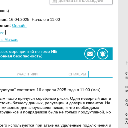
ДОБАВИТЬ В КАЛЕНДАРЬ
ость)
ния:
16.04.2025. Начало в 11:00
ения:
Онлайн
тия
nti-Malware
 всех мероприятий по теме
ИБ
онная безопасность)
0
УЧАСТНИКИ
СПИКЕРЫ
к
0
ступа" состоится 16 апреля 2025 года в 11:00 (мск).
к
рым часто прячутся серьёзные риски. Один неверный шаг в
0
тоить бизнесу данных, репутации и доверия клиентов. На
O
кой мишенью для злоумышленников, и что необходимо
трудников и подрядчиков была не только продуктивной, но
0
к
А
всего используются при атаке на удалённые подключения и