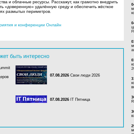
ства и облачные ресурсы. Расскажут, как грамотно внедрить
0
ь «доверенную» удалённую среду и обеспечить жёсткое
м
иях размытых периметров.
к
0
риятия и конференции Онлайн
ц
F
0
м
а
жет быть интересно
0
к
Summit
2
07.08.2026
Свои люди 2026
деров
3
к
в
3
07.08.2026
IT Пятница
R
3
в
2
м