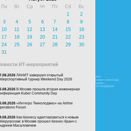
Пн
Вт
Ср
Чт
Пт
Сб
Вс
1
2
3
4
5
6
7
8
9
10
11
12
13
14
15
16
17
18
19
20
21
22
23
24
25
26
27
28
29
30
31
Новости ИТ-мероприятий
7.08.2026
ЛАНИТ завершил открытый
иберспортивный турнир Weekend Day 2026
6.08.2026
В Москве прошла вторая инженерная
онференция Kuber Community Day
5.08.2026
«Интегро Текнолоджиз» на Airline
perations Forum
4.08.2026
Как бизнесу адаптироваться к новым
иберугрозам: в Москве прошел бизнес-бранч с
ндреем Масаловичем