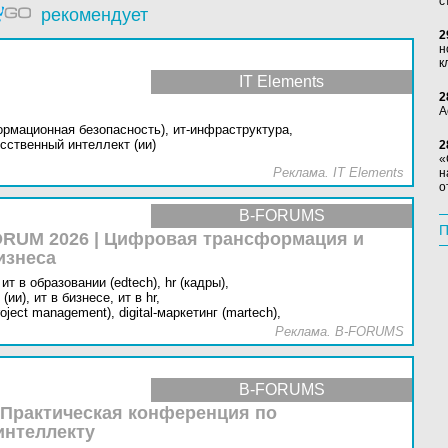
с
рекомендует
2
н
к
IT Elements
2
А
ормационная безопасность),
ит-инфраструктура,
сственный интеллект (ии)
2
«
Реклама. IT Elements
н
о
B-FORUMS
П
RUM 2026 | Цифровая трансформация и
изнеса
ит в образовании (edtech),
hr (кадры),
(ии),
ит в бизнесе,
ит в hr,
oject management),
digital-маркетинг (martech),
Реклама. B-FORUMS
B-FORUMS
 Практическая конференция по
интеллекту