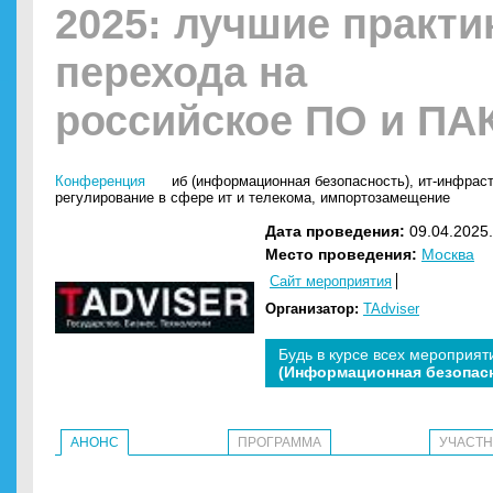
2025: лучшие практи
перехода на
российское ПО и ПА
Конференция
иб (информационная безопасность)
,
ит-инфрас
регулирование в сфере ит и телекома
,
импортозамещение
Дата проведения:
09.04.2025.
Место проведения:
Москва
Сайт мероприятия
Организатор:
TAdviser
Будь в курсе всех мероприят
(Информационная безопас
АНОНС
ПРОГРАММА
УЧАСТ