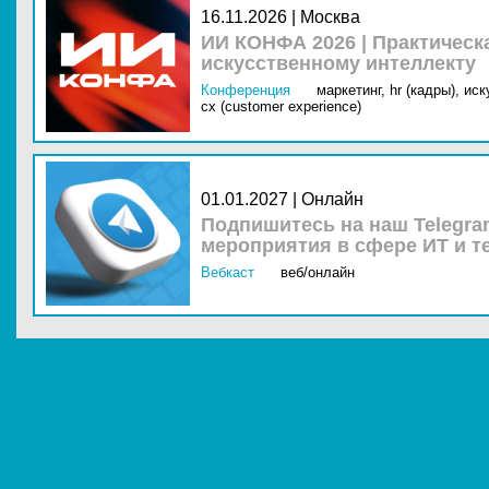
16.11.2026 | Москва
ИИ КОНФА 2026 | Практическ
искусственному интеллекту
Конференция
маркетинг,
hr (кадры),
иск
cx (customer experience)
01.01.2027 | Онлайн
Подпишитесь на наш Telegra
мероприятия в сфере ИТ и т
Вебкаст
веб/онлайн