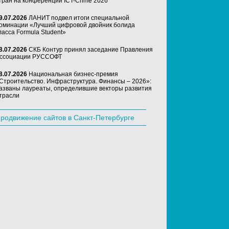
тран на конференции ICT-Crime 2026
9.07.2026
ЛАНИТ подвел итоги специальной
оминации «Лучший цифровой двойник болида
ласса Formula Student»
8.07.2026
СКБ Контур принял заседание Правления
ссоциации РУССОФТ
8.07.2026
Национальная бизнес-премия
Строительство. Инфраструктура. Финансы – 2026»:
азваны лауреаты, определившие векторы развития
трасли
родвижение сайтов в Санкт-Петербурге