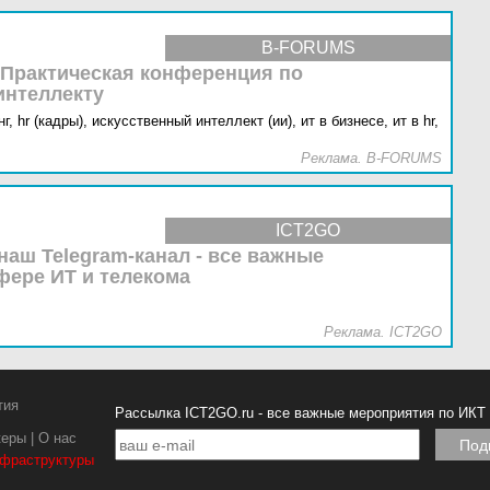
B-FORUMS
 Практическая конференция по
интеллекту
г,
hr (кадры),
искусственный интеллект (ии),
ит в бизнесе,
ит в hr,
Реклама. B-FORUMS
ICT2GO
наш Telegram-канал - все важные
фере ИТ и телекома
Реклама. ICT2GO
тия
Рассылка ICT2GO.ru - все важные мероприятия по ИКТ
керы
|
О нас
нфраструктуры