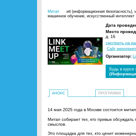
Митап
иб (информационная безопасность)
,
машинное обучение
,
искусственный интеллект 
Дата проведе
Место провед
д. 16
смотреть на ка
Сайт мероприя
Организатор:
L
Будь в курсе
(Информаци
АНОНС
ПРОГРАММА
14 мая 2025 года в Москве состоится митап 
Митап собирает тех, кто привык обсуждать
смыслов.
Это площадка для тех, кто ценит инженер