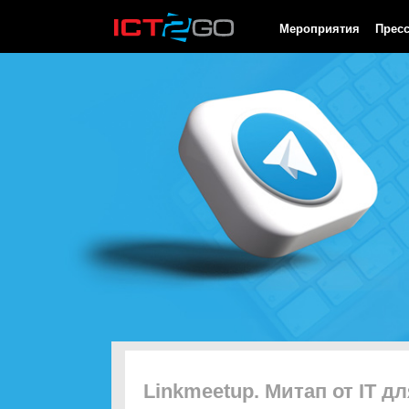
HTTP/1.0 200 OK Cache-Control: no-cache, private Date: Sat, 08 
Мероприятия
Прес
Linkmeetup. Митап от IT дл