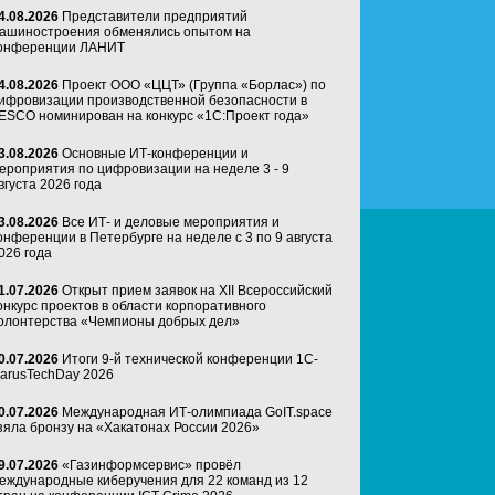
4.08.2026
Представители предприятий
ашиностроения обменялись опытом на
онференции ЛАНИТ
4.08.2026
Проект ООО «ЦЦТ» (Группа «Борлас») по
ифровизации производственной безопасности в
ESCO номинирован на конкурс «1С:Проект года»
3.08.2026
Основные ИТ-конференции и
ероприятия по цифровизации на неделе 3 - 9
вгуста 2026 года
3.08.2026
Все ИТ- и деловые мероприятия и
онференции в Петербурге на неделе с 3 по 9 августа
026 года
1.07.2026
Открыт прием заявок на XII Всероссийский
онкурс проектов в области корпоративного
олонтерства «Чемпионы добрых дел»
0.07.2026
Итоги 9-й технической конференции 1C-
arusTechDay 2026
0.07.2026
Международная ИТ-олимпиада GoIT.space
зяла бронзу на «Хакатонах России 2026»
9.07.2026
«Газинформсервис» провёл
еждународные киберучения для 22 команд из 12