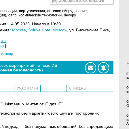
ДОБАВИТЬ В КАЛЕНДАРЬ
инновации
,
виртуализация
,
сетевое оборудование
,
(ии)
,
сапр
,
космические технологии
,
devops
ния:
14.05.2025. Начало в 10:30
ения:
Москва
,
Soluxe Hotel Moscow
, ул. Вильгельма Пика,
рте
тия
inkmeup
 всех мероприятий по теме
ИБ
онная безопасность)
0
к
0
УЧАСТНИКИ
СПИКЕРЫ
к
0
"Linkmeetup. Митап от IT для IT".
O
 технологии без маркетингового шума и посторонних
0
к
А
ный подход — без надуманных обещаний, без «продающих»