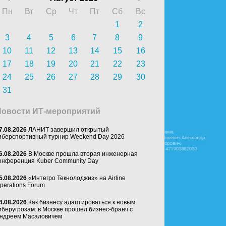
Пн
Вт
Ср
Чт
Пт
Сб
Вс
1
2
3
4
5
6
7
8
9
10
11
12
13
14
15
16
17
18
19
20
21
22
23
24
25
26
27
28
29
30
31
Новости ИТ-мероприятий
7.08.2026
ЛАНИТ завершил открытый
иберспортивный турнир Weekend Day 2026
6.08.2026
В Москве прошла вторая инженерная
онференция Kuber Community Day
5.08.2026
«Интегро Текнолоджиз» на Airline
perations Forum
4.08.2026
Как бизнесу адаптироваться к новым
иберугрозам: в Москве прошел бизнес-бранч с
ндреем Масаловичем