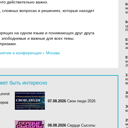
 что действительно важно.
0
м
, сложных вопросах и решениях, которые находят
к
0
ц
F
рящих на одном языке и понимающих друг друга.
 злободневые и важные для всех темы.
0
призами.
м
а
ятия и конференции г. Москва
0
к
2
3
к
жет быть интересно
в
3
Summit
R
07.08.2026
Свои люди 2026
деров
3
в
2
м
08.08.2026
Сердце Сысолы