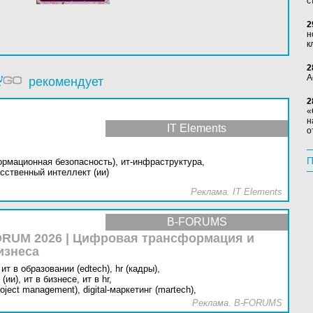
с
2
н
к
2
А
рекомендует
2
«
н
IT Elements
о
П
ормационная безопасность),
ит-инфраструктура,
сственный интеллект (ии)
Реклама. IT Elements
B-FORUMS
RUM 2026 | Цифровая трансформация и
изнеса
ит в образовании (edtech),
hr (кадры),
(ии),
ит в бизнесе,
ит в hr,
oject management),
digital-маркетинг (martech),
Реклама. B-FORUMS