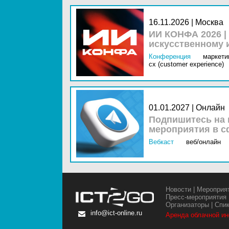
16.11.2026 | Москва
ИИ КОНФА 2026 |
искусственному 
Конференция
маркетин
cx (customer experience)
01.01.2027 | Онлайн
Подпишитесь на 
мероприятия в с
Вебкаст
веб/онлайн
Новости
|
Мероприя
Пресс-мероприятия
Организаторы
|
Спи
info@ict-online.ru
Аренда облачной и