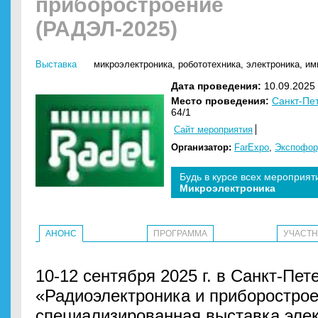
приборостроение
(РАДЭЛ-2025)
Выставка
микроэлектроника
,
робототехника
,
электроника
,
им
Дата проведения:
10.09.2025 
Место проведения:
Санкт-Пе
64/1
Сайт мероприятия
Организатор:
FarExpo
,
Экспофо
Будь в курсе всех мероприят
Микроэлектроника
АНОНС
ПРОГРАММА
УЧАСТ
10-12 сентября 2025 г. в Санкт-Пе
«Радиоэлектроника и приборостро
специализированная выставка эле