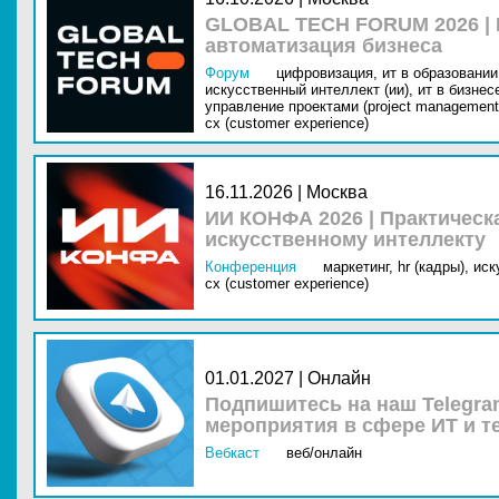
GLOBAL TECH FORUM 2026 |
автоматизация бизнеса
Форум
цифровизация,
ит в образовании 
искусственный интеллект (ии),
ит в бизнес
управление проектами (project management
cx (customer experience)
16.11.2026 | Москва
ИИ КОНФА 2026 | Практическ
искусственному интеллекту
Конференция
маркетинг,
hr (кадры),
иск
cx (customer experience)
01.01.2027 | Онлайн
Подпишитесь на наш Telegra
мероприятия в сфере ИТ и т
Вебкаст
веб/онлайн