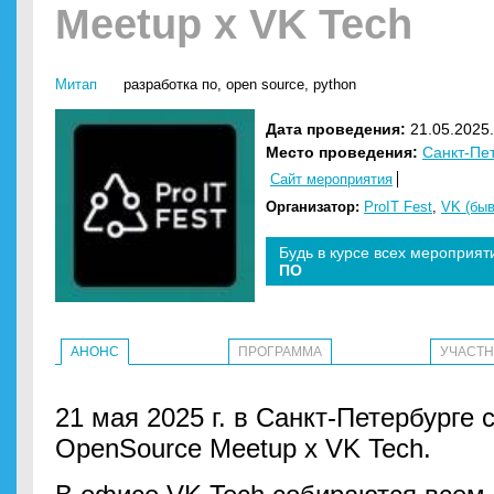
Meetup x VK Tech
Митап
разработка по
,
open source
,
python
Дата проведения:
21.05.2025.
Место проведения:
Санкт-Пе
Сайт мероприятия
Организатор:
ProIT Fest
,
VK (быв
Будь в курсе всех мероприят
ПО
АНОНС
ПРОГРАММА
УЧАСТ
21 мая 2025 г. в Санкт-Петербурге 
OpenSource Meetup x VK Tech.