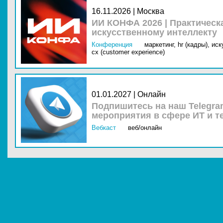
16.11.2026 | Москва
ИИ КОНФА 2026 | Практическ
искусственному интеллекту
Конференция
маркетинг,
hr (кадры),
иск
cx (customer experience)
01.01.2027 | Онлайн
Подпишитесь на наш Telegra
мероприятия в сфере ИТ и т
Вебкаст
веб/онлайн