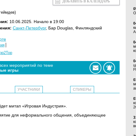
ДОБАВИТЬ В КАЛЕНДАРЬ
0
(геймдев)
O
ния:
10.06.2025. Начало в 19:00
0
ения:
Санкт-Петербург
, Бар Douglas, Финляндский
к
А
рте
0
тия
м
к
pp2Top
0
 всех мероприятий по теме
ц
F
ые игры
0
м
а
УЧАСТНИКИ
СПИКЕРЫ
0
к
йдет митап «Игровая Индустрия».
2
риятие для неформального общения, объединяющее
3
к
в