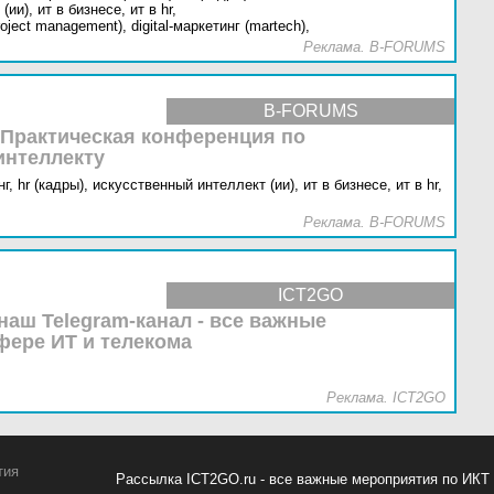
(ии),
ит в бизнесе,
ит в hr,
oject management),
digital-маркетинг (martech),
Реклама. B-FORUMS
B-FORUMS
 Практическая конференция по
интеллекту
г,
hr (кадры),
искусственный интеллект (ии),
ит в бизнесе,
ит в hr,
Реклама. B-FORUMS
ICT2GO
наш Telegram-канал - все важные
фере ИТ и телекома
Реклама. ICT2GO
тия
Рассылка ICT2GO.ru - все важные мероприятия по ИКТ