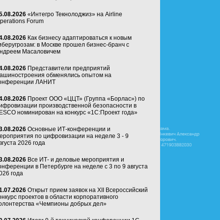
5.08.2026
«Интегро Текнолоджиз» на Airline
perations Forum
4.08.2026
Как бизнесу адаптироваться к новым
иберугрозам: в Москве прошел бизнес-бранч с
ндреем Масаловичем
4.08.2026
Представители предприятий
ашиностроения обменялись опытом на
онференции ЛАНИТ
4.08.2026
Проект ООО «ЦЦТ» (Группа «Борлас») по
ифровизации производственной безопасности в
ESCO номинирован на конкурс «1С:Проект года»
3.08.2026
Основные ИТ-конференции и
ероприятия по цифровизации на неделе 3 - 9
вгуста 2026 года
3.08.2026
Все ИТ- и деловые мероприятия и
онференции в Петербурге на неделе с 3 по 9 августа
026 года
1.07.2026
Открыт прием заявок на XII Всероссийский
онкурс проектов в области корпоративного
олонтерства «Чемпионы добрых дел»