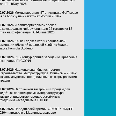
0.07.2026
Итоги 9-й технической конференции 1C-
arusTechDay 2026
0.07.2026
Международная ИТ-олимпиада GoIT.space
зяла бронзу на «Хакатонах России 2026»
9.07.2026
«Газинформсервис» провёл
еждународные киберучения для 22 команд из 12
тран на конференции ICT-Crime 2026
9.07.2026
ЛАНИТ подвел итоги специальной
оминации «Лучший цифровой двойник болида
ласса Formula Student»
8.07.2026
СКБ Контур принял заседание Правления
ссоциации РУССОФТ
8.07.2026
Национальная бизнес-премия
Строительство. Инфраструктура. Финансы – 2026»:
азваны лауреаты, определившие векторы развития
трасли
8.07.2026
От точечной застройки к городам для
юдей: как прошел форум «Инфраструктура
удущего: цифровые города с устойчивым
ультурным наследием» в ТПП РФ
7.07.2026
Победителей премии «ЭКОТЕХ-ЛИДЕР
026» наградили в Мариинском дворце