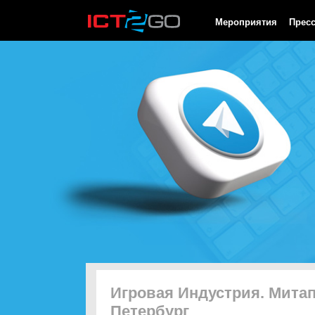
HTTP/1.0 200 OK Cache-Control: no-cache, private Date: Thu, 06
Мероприятия
Прес
Игровая Индустрия. Митап
Петербург