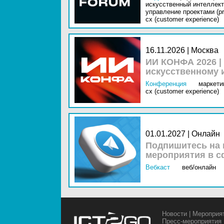
искусственный интеллект 
управление проектами (pr
cx (customer experience)
16.11.2026 | Москва
ИИ КОНФА 2026 |
искусственному 
Конференция
маркетин
cx (customer experience)
01.01.2027 | Онлайн
Подпишитесь на 
мероприятия в с
Вебкаст
веб/онлайн
Новости
|
Мероприя
Пресс-мероприятия