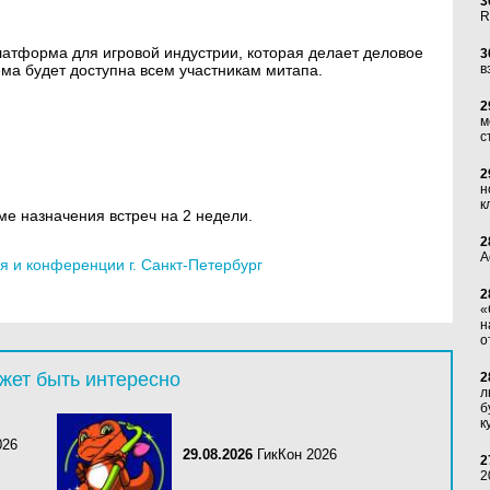
3
R
латформа для игровой индустрии, которая делает деловое
3
ма будет доступна всем участникам митапа.
в
2
м
с
2
н
к
еме назначения встреч на 2 недели.
2
А
 и конференции г. Санкт-Петербург
2
«
н
о
жет быть интересно
2
л
б
к
026
29.08.2026
ГикКон 2026
2
2