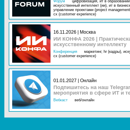
Форум
цифровизация,
ит в образовании 
искусственный интеллект (ии),
ит в бизнес
управление проектами (project management
cx (customer experience)
16.11.2026 | Москва
ИИ КОНФА 2026 | Практическ
искусственному интеллекту
Конференция
маркетинг,
hr (кадры),
иск
cx (customer experience)
01.01.2027 | Онлайн
Подпишитесь на наш Telegra
мероприятия в сфере ИТ и т
Вебкаст
веб/онлайн