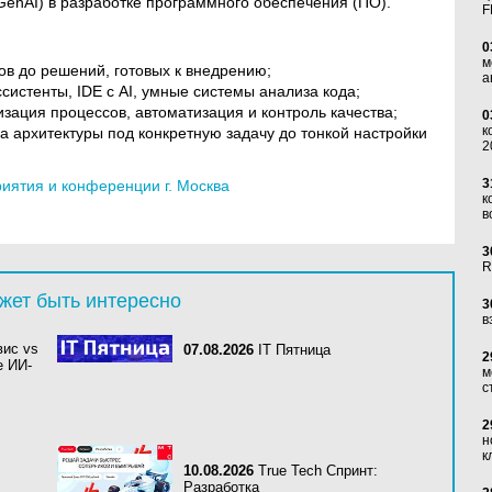
(GenAI) в разработке программного обеспечения (ПО).
F
0
м
тов до решений, готовых к внедрению;
а
систенты, IDE с AI, умные системы анализа кода;
зация процессов, автоматизация и контроль качества;
0
к
 архитектуры под конкретную задачу до тонкой настройки
2
3
ятия и конференции г. Москва
к
в
3
R
жет быть интересно
3
в
вис vs
07.08.2026
IT Пятница
2
е ИИ-
м
с
2
н
к
10.08.2026
True Tech Спринт:
Разработка