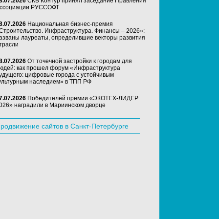
8.07.2026
СКБ Контур принял заседание Правления
ссоциации РУССОФТ
8.07.2026
Национальная бизнес-премия
Строительство. Инфраструктура. Финансы – 2026»:
азваны лауреаты, определившие векторы развития
трасли
8.07.2026
От точечной застройки к городам для
юдей: как прошел форум «Инфраструктура
удущего: цифровые города с устойчивым
ультурным наследием» в ТПП РФ
7.07.2026
Победителей премии «ЭКОТЕХ-ЛИДЕР
026» наградили в Мариинском дворце
родвижение сайтов в Санкт-Петербурге