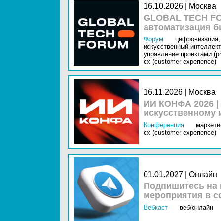
16.10.2026 | Москва
GLOBAL TECH FO
автоматизация б
Форум
цифровизация,
искусственный интеллект 
управление проектами (pr
cx (customer experience)
16.11.2026 | Москва
ИИ КОНФА 2026 |
искусственному 
Конференция
маркетин
cx (customer experience)
01.01.2027 | Онлайн
Подпишитесь на 
мероприятия в с
Вебкаст
веб/онлайн