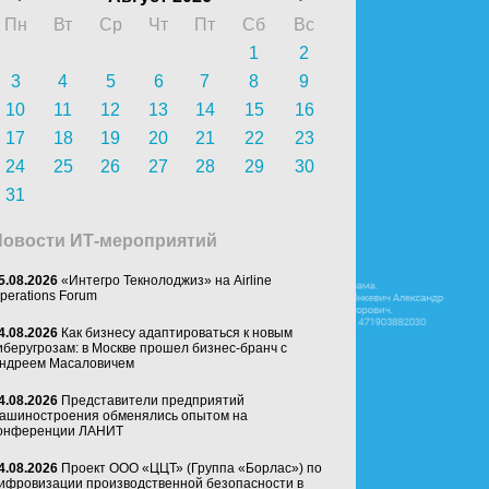
Пн
Вт
Ср
Чт
Пт
Сб
Вс
1
2
3
4
5
6
7
8
9
10
11
12
13
14
15
16
17
18
19
20
21
22
23
24
25
26
27
28
29
30
31
Новости ИТ-мероприятий
5.08.2026
«Интегро Текнолоджиз» на Airline
perations Forum
4.08.2026
Как бизнесу адаптироваться к новым
иберугрозам: в Москве прошел бизнес-бранч с
ндреем Масаловичем
4.08.2026
Представители предприятий
ашиностроения обменялись опытом на
онференции ЛАНИТ
4.08.2026
Проект ООО «ЦЦТ» (Группа «Борлас») по
ифровизации производственной безопасности в