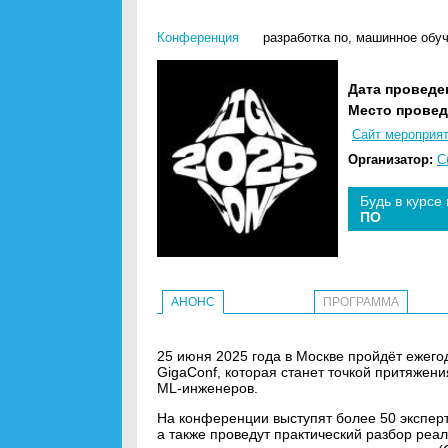
Конференция
разработка по
,
машинное обу
Дата проведе
Место провед
Сайт мероприя
Организатор:
С
Будь в курсе
ПО
АНОНС
ПРОГРАММА
25 июня 2025 года в Москве пройдёт ежег
GigaConf, которая станет точкой притяжени
ML-инженеров.
На конференции выступят более 50 эксперто
а также проведут практический разбор реа