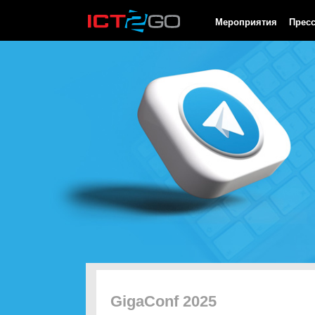
HTTP/1.0 200 OK Cache-Control: no-cache, private Date: Thu, 06
Мероприятия
Прес
GigaConf 2025