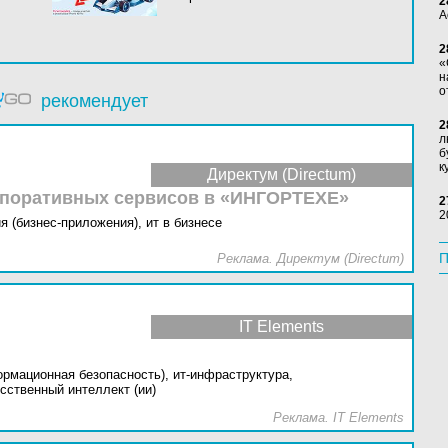
2
А
2
«
н
о
рекомендует
2
л
б
к
Директум (Directum)
рпоративных сервисов в «ИНГОРТЕХЕ»
2
2
я (бизнес-приложения),
ит в бизнесе
П
Реклама. Директум (Directum)
IT Elements
ормационная безопасность),
ит-инфраструктура,
сственный интеллект (ии)
Реклама. IT Elements