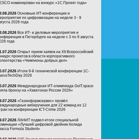
ESCO номинирован на конкурс «1С:Проект года»
3.08.2026
Основные ИТ-конференции и
ероприятия по цифровизации на неделе 3 - 9
вгуста 2026 года
3.08.2026
Все ИТ- и деловые мероприятия и
онференции в Петербурге на неделе с 3 по 9 августа
026 года
1.07.2026
Открыт прием заявок на XII Всероссийский
онкурс проектов в области корпоративного
олонтерства «Чемпионы добрых дел»
0.07.2026
Итоги 9-й технической конференции 1C-
arusTechDay 2026
0.07.2026
Международная ИТ-олимпиада GoIT.space
зяла бронзу на «Хакатонах России 2026»
9.07.2026
«Газинформсервис» провёл
еждународные киберучения для 22 команд из 12
тран на конференции ICT-Crime 2026
9.07.2026
ЛАНИТ подвел итоги специальной
оминации «Лучший цифровой двойник болида
ласса Formula Student»