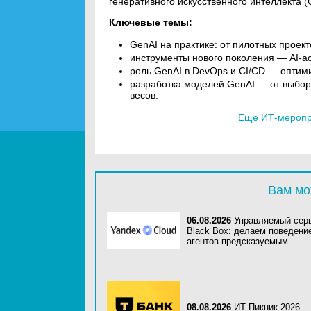
генеративного искусственного интеллекта 
Ключевые темы:
GenAI на практике: от пилотных проек
инструменты нового поколения — AI-ас
роль GenAI в DevOps и CI/CD — оптими
разработка моделей GenAI — от выбора
весов.
Еще ИТ-меропри
Вам мо
06.08.2026
Управляемый сер
Black Box: делаем поведени
агентов предсказуемым
08.08.2026
ИТ-Пикник 2026