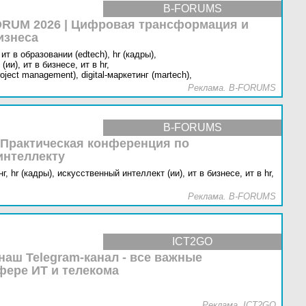
B-FORUMS
RUM 2026 | Цифровая трансформация и
изнеса
ит в образовании (edtech),
hr (кадры),
(ии),
ит в бизнесе,
ит в hr,
oject management),
digital-маркетинг (martech),
Реклама. B-FORUMS
B-FORUMS
 Практическая конференция по
интеллекту
г,
hr (кадры),
искусственный интеллект (ии),
ит в бизнесе,
ит в hr,
Реклама. B-FORUMS
ICT2GO
наш Telegram-канал - все важные
фере ИТ и телекома
Реклама. ICT2GO