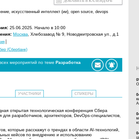
ДОБАВИТЬ В КАЛЕНДАРЬ
чение
,
искусственный интеллект (ии)
,
open source
,
devops
ния:
25.06.2025. Начало в 10:00
ения:
Москва
, Хлебозавод № 9, Новодмитровская ул., д.1
тия
бер (Сбербанк)
 всех мероприятий по теме
Разработка
0
O
УЧАСТНИКИ
СПИКЕРЫ
0
к
А
одная открытая технологическая конференция Сбера
0
я для разработчиков, архитекторов, DevOps-специалистов,
м
к
в, которые расскажут о трендах в области AI-технологий,
0
льных кейсов по внедрению и использованию
ц