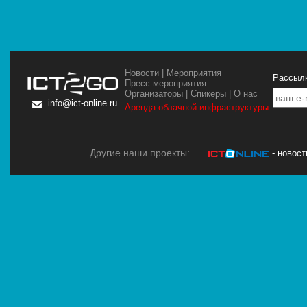
Новости
|
Мероприятия
Рассылк
Пресс-мероприятия
Организаторы
|
Спикеры
|
О нас
info@ict-online.ru
Аренда облачной инфраструктуры
Другие наши проекты:
- новос