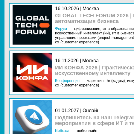
16.10.2026 | Москва
GLOBAL TECH FORUM 2026 |
автоматизация бизнеса
Форум
цифровизация,
ит в образовании 
искусственный интеллект (ии),
ит в бизнес
управление проектами (project management
cx (customer experience)
16.11.2026 | Москва
ИИ КОНФА 2026 | Практическ
искусственному интеллекту
Конференция
маркетинг,
hr (кадры),
иск
cx (customer experience)
01.01.2027 | Онлайн
Подпишитесь на наш Telegra
мероприятия в сфере ИТ и т
Вебкаст
веб/онлайн