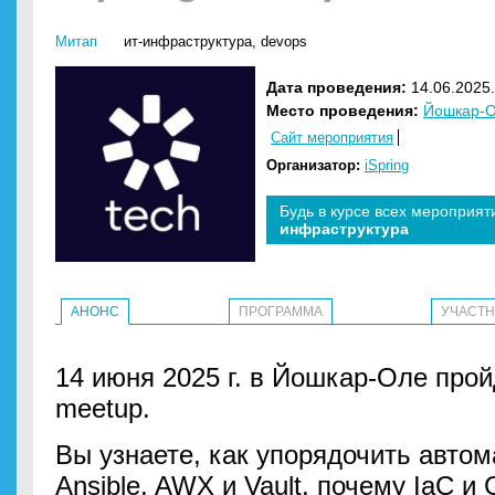
Митап
ит-инфраструктура
,
devops
Дата проведения:
14.06.2025.
Место проведения:
Йошкар-
Сайт мероприятия
Организатор:
iSpring
Будь в курсе всех мероприят
инфраструктура
АНОНС
ПРОГРАММА
УЧАСТ
14 июня 2025 г. в Йошкар-Оле прой
meetup.
Вы узнаете, как упорядочить авто
Ansible, AWX и Vault, почему IaC и