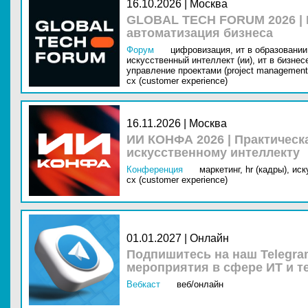
16.10.2026 | Москва
GLOBAL TECH FORUM 2026 |
автоматизация бизнеса
Форум
цифровизация,
ит в образовании 
искусственный интеллект (ии),
ит в бизнес
управление проектами (project management
cx (customer experience)
16.11.2026 | Москва
ИИ КОНФА 2026 | Практическ
искусственному интеллекту
Конференция
маркетинг,
hr (кадры),
иск
cx (customer experience)
01.01.2027 | Онлайн
Подпишитесь на наш Telegra
мероприятия в сфере ИТ и т
Вебкаст
веб/онлайн