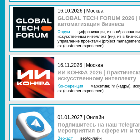
16.10.2026 | Москва
GLOBAL TECH FORUM 2026 |
автоматизация бизнеса
Форум
цифровизация,
ит в образовании 
искусственный интеллект (ии),
ит в бизнес
управление проектами (project management
cx (customer experience)
16.11.2026 | Москва
ИИ КОНФА 2026 | Практическ
искусственному интеллекту
Конференция
маркетинг,
hr (кадры),
иск
cx (customer experience)
01.01.2027 | Онлайн
Подпишитесь на наш Telegra
мероприятия в сфере ИТ и т
Вебкаст
веб/онлайн