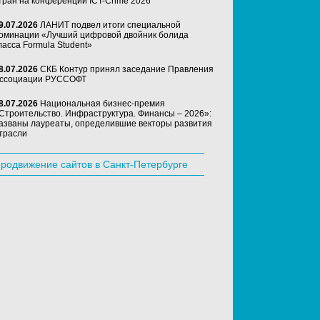
тран на конференции ICT-Crime 2026
9.07.2026
ЛАНИТ подвел итоги специальной
оминации «Лучший цифровой двойник болида
ласса Formula Student»
8.07.2026
СКБ Контур принял заседание Правления
ссоциации РУССОФТ
8.07.2026
Национальная бизнес-премия
Строительство. Инфраструктура. Финансы – 2026»:
азваны лауреаты, определившие векторы развития
трасли
родвижение сайтов в Санкт-Петербурге