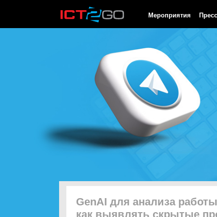
HTTP/1.0 200 OK Cache-Control: no-cache, private Date: Sun, 09
Мероприятия
Прес
GenAI для анализа работ
как выявлять скрытые п