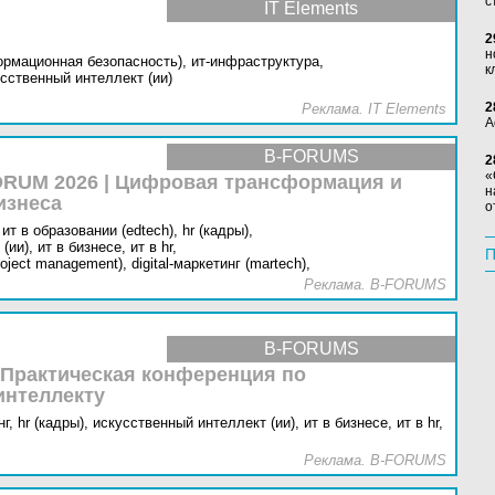
с
IT Elements
2
н
ормационная безопасность),
ит-инфраструктура,
к
сственный интеллект (ии)
2
Реклама. IT Elements
А
B-FORUMS
2
«
RUM 2026 | Цифровая трансформация и
н
изнеса
о
ит в образовании (edtech),
hr (кадры),
(ии),
ит в бизнесе,
ит в hr,
П
oject management),
digital-маркетинг (martech),
Реклама. B-FORUMS
B-FORUMS
 Практическая конференция по
интеллекту
г,
hr (кадры),
искусственный интеллект (ии),
ит в бизнесе,
ит в hr,
Реклама. B-FORUMS