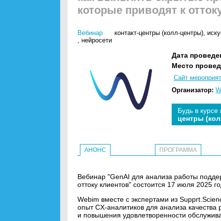
которые приводят к отток
Вебинар
контакт-центры (колл-центры)
,
иску
,
нейросети
Дата проведе
Место провед
Сайт мероприя
Организатор:
W
Будь в курсе
центры (кол
АНОНС
ПРОГРАММА
Вебинар "GenAI для анализа работы поддер
оттоку клиентов" состоится 17 июля 2025 год
Webim вместе с экспертами из Supprt.Scien
опыт CX-аналитиков для анализа качества 
и повышения удовлетворенности обслужив