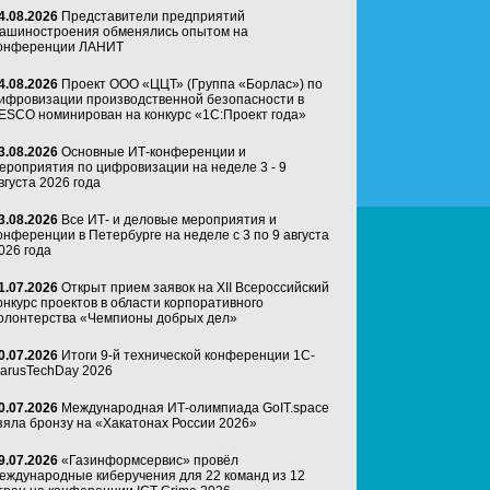
4.08.2026
Представители предприятий
ашиностроения обменялись опытом на
онференции ЛАНИТ
4.08.2026
Проект ООО «ЦЦТ» (Группа «Борлас») по
ифровизации производственной безопасности в
ESCO номинирован на конкурс «1С:Проект года»
3.08.2026
Основные ИТ-конференции и
ероприятия по цифровизации на неделе 3 - 9
вгуста 2026 года
3.08.2026
Все ИТ- и деловые мероприятия и
онференции в Петербурге на неделе с 3 по 9 августа
026 года
1.07.2026
Открыт прием заявок на XII Всероссийский
онкурс проектов в области корпоративного
олонтерства «Чемпионы добрых дел»
0.07.2026
Итоги 9-й технической конференции 1C-
arusTechDay 2026
0.07.2026
Международная ИТ-олимпиада GoIT.space
зяла бронзу на «Хакатонах России 2026»
9.07.2026
«Газинформсервис» провёл
еждународные киберучения для 22 команд из 12