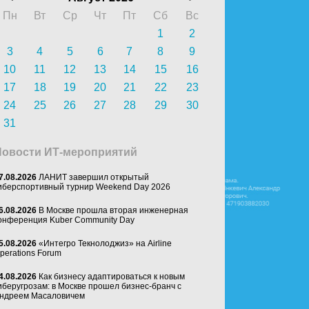
Пн
Вт
Ср
Чт
Пт
Сб
Вс
1
2
3
4
5
6
7
8
9
10
11
12
13
14
15
16
17
18
19
20
21
22
23
24
25
26
27
28
29
30
31
Новости ИТ-мероприятий
7.08.2026
ЛАНИТ завершил открытый
иберспортивный турнир Weekend Day 2026
6.08.2026
В Москве прошла вторая инженерная
онференция Kuber Community Day
5.08.2026
«Интегро Текнолоджиз» на Airline
perations Forum
4.08.2026
Как бизнесу адаптироваться к новым
иберугрозам: в Москве прошел бизнес-бранч с
ндреем Масаловичем