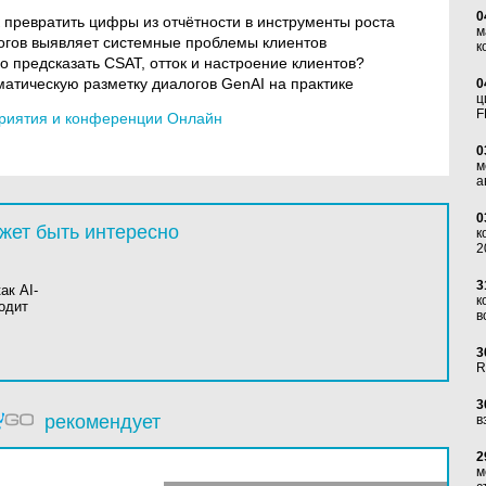
0
к превратить цифры из отчётности в инструменты роста
м
логов выявляет системные проблемы клиентов
к
о предсказать CSAT, отток и настроение клиентов?
матическую разметку диалогов GenAI на практике
0
ц
F
риятия и конференции Онлайн
0
м
а
0
жет быть интересно
к
2
3
ак AI-
к
одит
в
3
R
3
рекомендует
в
2
м