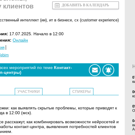
у клиентов
ДОБАВИТЬ В КАЛЕНДАРЬ
сственный интеллект (ии)
,
ит в бизнесе
,
cx (customer experience)
ния:
17.07.2025. Начало в 12:00
ения:
Онлайн
тия
ebim
 всех мероприятий по теме
Контакт-
л-центры)
0
к
УЧАСТНИКИ
СПИКЕРЫ
0
к
0
жки: как выявлять скрытые проблемы, которые приводят к
O
а в 12:00 (мск).
0
ce расскажут, как комбинировать возможности нейросетей и
к
работы контакт-центра, выявления потребностей клиентов
А
анием.