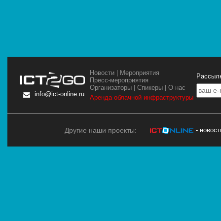
Новости
|
Мероприятия
Рассылк
Пресс-мероприятия
Организаторы
|
Спикеры
|
О нас
info@ict-online.ru
Аренда облачной инфраструктуры
Другие наши проекты:
- новос