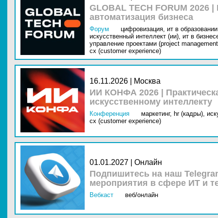
GLOBAL TECH FORUM 2026 |
автоматизация бизнеса
Форум
цифровизация,
ит в образовании 
искусственный интеллект (ии),
ит в бизнес
управление проектами (project management
cx (customer experience)
16.11.2026 | Москва
ИИ КОНФА 2026 | Практическ
искусственному интеллекту
Конференция
маркетинг,
hr (кадры),
иск
cx (customer experience)
01.01.2027 | Онлайн
Подпишитесь на наш Telegra
мероприятия в сфере ИТ и т
Вебкаст
веб/онлайн