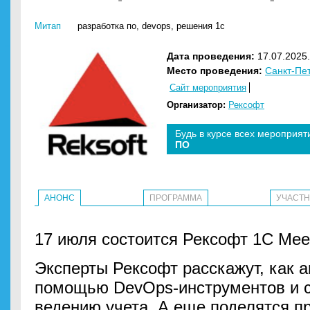
Митап
разработка по
,
devops
,
решения 1с
Дата проведения:
17.07.2025.
Место проведения:
Санкт-Пе
Сайт мероприятия
Организатор:
Рексофт
Будь в курсе всех мероприят
ПО
АНОНС
ПРОГРАММА
УЧАСТ
17 июля состоится Рексофт 1С Meet
Эксперты Рексофт расскажут, как а
помощью DevOps-инструментов и с
ведению учета. А еще поделятся 