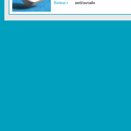
Вебкаст
веб/онлайн