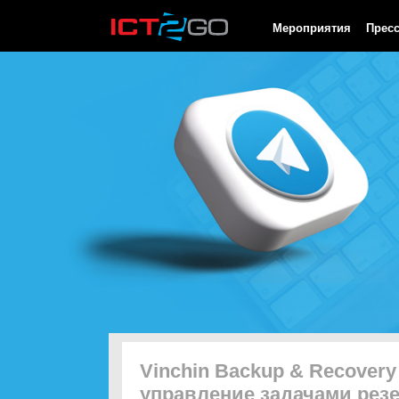
HTTP/1.0 200 OK Cache-Control: no-cache, private Date: Fri, 07 
Мероприятия
Прес
Vinchin Backup & Recovery 
управление задачами рез