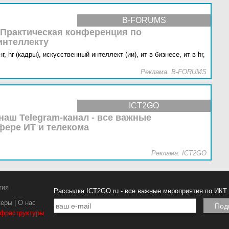
B-FORUMS
 Практическая конференция по
интеллекту
г,
hr (кадры),
искусственный интеллект (ии),
ит в бизнесе,
ит в hr,
Реклама. B-FORUMS
ICT2GO
наш Telegram-канал - все важные
фере ИТ и телекома
Реклама. ICT2GO
тия
Рассылка ICT2GO.ru - все важные мероприятия по ИКТ
керы
|
О нас
нфраструктуры