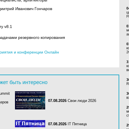
пециалисты, архитекторы
Дмитрий Иванович Гончаров
0
ц
F
ry v8.1
0
м
а
задачами резервного копирования
0
к
риятия и конференции Онлайн
2
3
к
в
3
жет быть интересно
R
Summit
3
в
07.08.2026
Свои люди 2026
деров
2
м
с
07.08.2026
IT Пятница
2