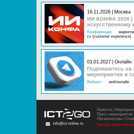
16.11.2026 | Москва
ИИ КОНФА 2026 |
искусственному 
Конференция
маркетин
cx (customer experience)
01.01.2027 | Онлайн
Подпишитесь на 
мероприятия в с
Вебкаст
веб/онлайн
Новости
|
Мероприя
Пресс-мероприятия
Организаторы
|
Спи
info@ict-online.ru
Аренда облачной и