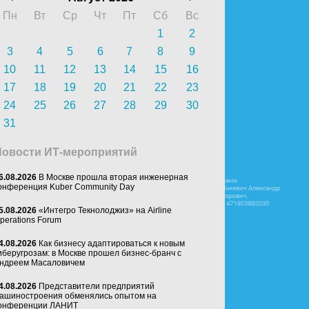
Пн
Вт
Ср
Чт
Пт
Сб
Вс
1
2
3
4
5
6
7
8
9
10
11
12
13
14
15
16
17
18
19
20
21
22
23
24
25
26
27
28
29
30
31
Новости ИТ-мероприятий
6.08.2026
В Москве прошла вторая инженерная
онференция Kuber Community Day
5.08.2026
«Интегро Текнолоджиз» на Airline
perations Forum
4.08.2026
Как бизнесу адаптироваться к новым
иберугрозам: в Москве прошел бизнес-бранч с
ндреем Масаловичем
4.08.2026
Представители предприятий
ашиностроения обменялись опытом на
онференции ЛАНИТ