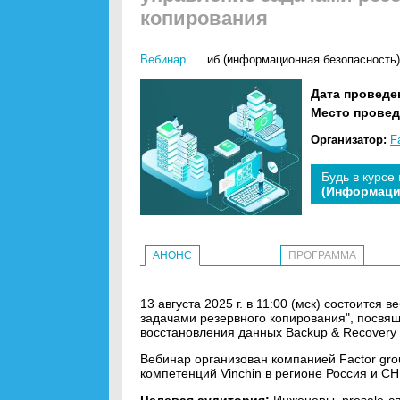
копирования
Вебинар
иб (информационная безопасность)
Дата проведе
Место провед
Организатор:
F
Будь в курсе
(Информаци
АНОНС
ПРОГРАММА
13 августа 2025 г. в 11:00 (мск) состоится 
задачами резервного копирования", посвя
восстановления данных Backup & Recovery 
Вебинар организован компанией Factor gro
компетенций Vinchin в регионе Россия и СН