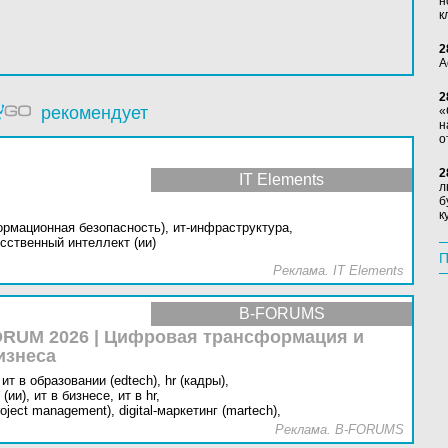
н
к
2
А
2
рекомендует
«
н
о
2
IT Elements
л
б
к
ормационная безопасность),
ит-инфраструктура,
сственный интеллект (ии)
П
Реклама. IT Elements
B-FORUMS
RUM 2026 | Цифровая трансформация и
изнеса
ит в образовании (edtech),
hr (кадры),
(ии),
ит в бизнесе,
ит в hr,
oject management),
digital-маркетинг (martech),
Реклама. B-FORUMS