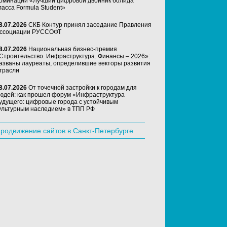
оминации «Лучший цифровой двойник болида
ласса Formula Student»
8.07.2026
СКБ Контур принял заседание Правления
ссоциации РУССОФТ
8.07.2026
Национальная бизнес-премия
Строительство. Инфраструктура. Финансы – 2026»:
азваны лауреаты, определившие векторы развития
трасли
8.07.2026
От точечной застройки к городам для
юдей: как прошел форум «Инфраструктура
удущего: цифровые города с устойчивым
ультурным наследием» в ТПП РФ
родвижение сайтов в Санкт-Петербурге