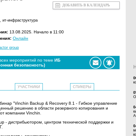
ДОБАВИТЬ В КАЛЕНДАРЬ
,
ит-инфраструктура
ния:
13.08.2025. Начало в 11:00
ения:
Онлайн
actor group
 всех мероприятий по теме
ИБ
онная безопасность)
0
к
УЧАСТНИКИ
СПИКЕРЫ
0
O
вебинар "Vinchin Backup & Recovery 8.1 - Гибкое управление
0
щенный решению в области резервного копирования и
к
от компании Vinchin.
А
up - дистрибьютором, центром технической поддержки и
0
Г.
м
к