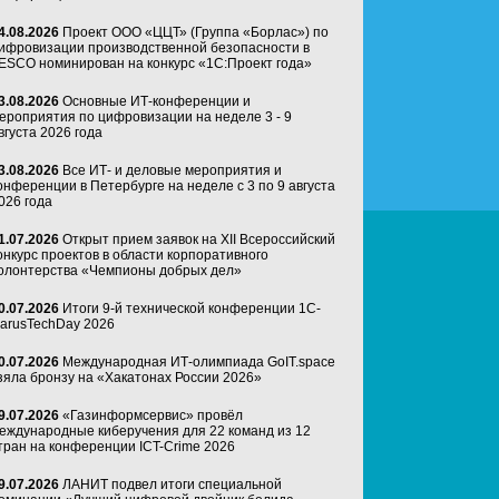
4.08.2026
Проект ООО «ЦЦТ» (Группа «Борлас») по
ифровизации производственной безопасности в
ESCO номинирован на конкурс «1С:Проект года»
3.08.2026
Основные ИТ-конференции и
ероприятия по цифровизации на неделе 3 - 9
вгуста 2026 года
3.08.2026
Все ИТ- и деловые мероприятия и
онференции в Петербурге на неделе с 3 по 9 августа
026 года
1.07.2026
Открыт прием заявок на XII Всероссийский
онкурс проектов в области корпоративного
олонтерства «Чемпионы добрых дел»
0.07.2026
Итоги 9-й технической конференции 1C-
arusTechDay 2026
0.07.2026
Международная ИТ-олимпиада GoIT.space
зяла бронзу на «Хакатонах России 2026»
9.07.2026
«Газинформсервис» провёл
еждународные киберучения для 22 команд из 12
тран на конференции ICT-Crime 2026
9.07.2026
ЛАНИТ подвел итоги специальной