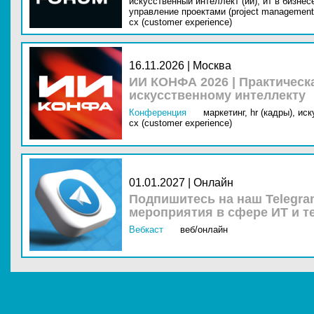
искусственный интеллект (ии),
ит в бизнес
управление проектами (project management
cx (customer experience)
16.11.2026 | Москва
ИИ КОНФА 2026 | Практическ
искусственному интеллекту
Конференция
маркетинг,
hr (кадры),
иск
cx (customer experience)
01.01.2027 | Онлайн
Подпишитесь на наш Telegra
мероприятия в сфере ИТ и т
Вебкаст
веб/онлайн